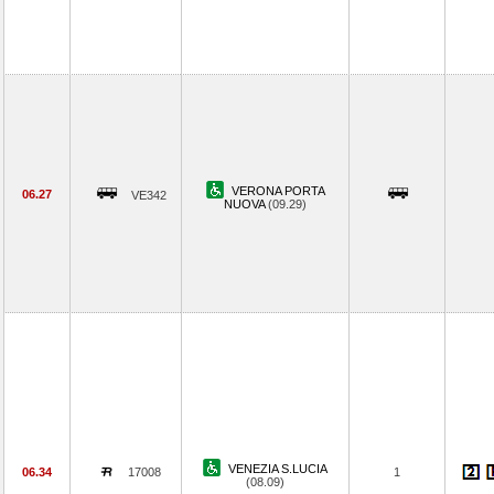
VERONA PORTA
06.27
VE342
NUOVA
(09.29)
VENEZIA S.LUCIA
06.34
17008
1
(08.09)