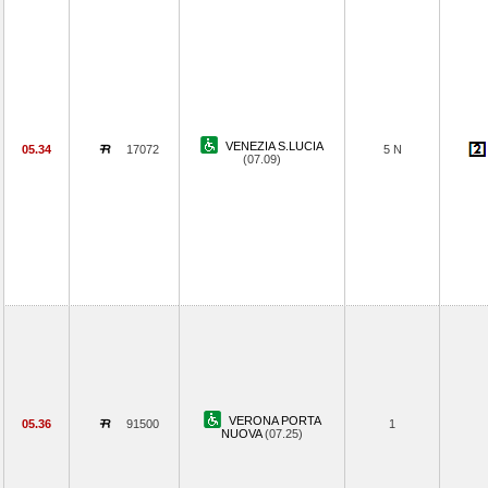
VENEZIA S.LUCIA
05.34
17072
5 N
(07.09)
VERONA PORTA
05.36
91500
1
NUOVA
(07.25)