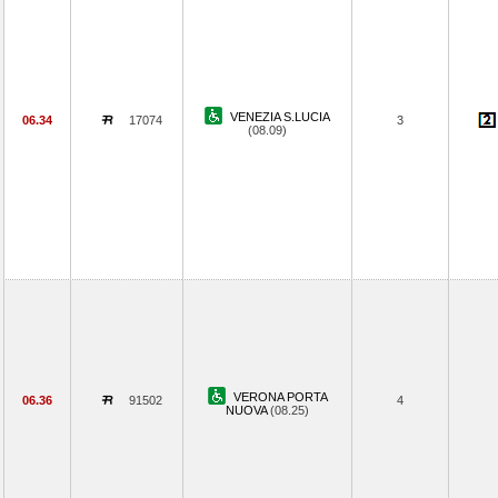
VENEZIA S.LUCIA
06.34
17074
3
(08.09)
VERONA PORTA
06.36
91502
4
NUOVA
(08.25)