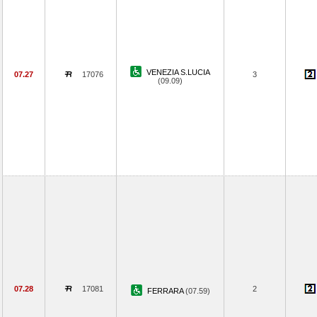
VENEZIA S.LUCIA
07.27
17076
3
(09.09)
07.28
17081
2
FERRARA
(07.59)