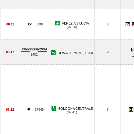
VENEZIA S.LUCIA
06.11
3998
3
(07.20)
06.17
2
ROMA TERMINI
(09.33)
9401
BOLOGNA CENTRALE
06.22
17945
6
(07.41)