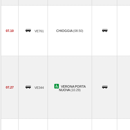
07.10
CHIOGGIA
(08.50)
VE761
VERONA PORTA
07.27
VE344
NUOVA
(10.29)