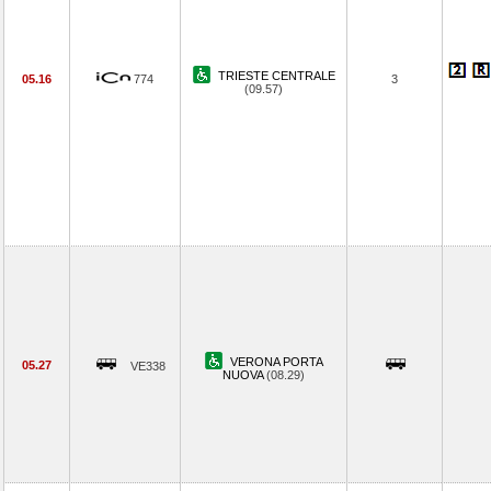
TRIESTE CENTRALE
05.16
774
3
(09.57)
VERONA PORTA
05.27
VE338
NUOVA
(08.29)