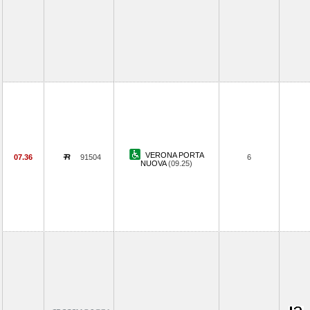
VERONA PORTA
07.36
91504
6
NUOVA
(09.25)