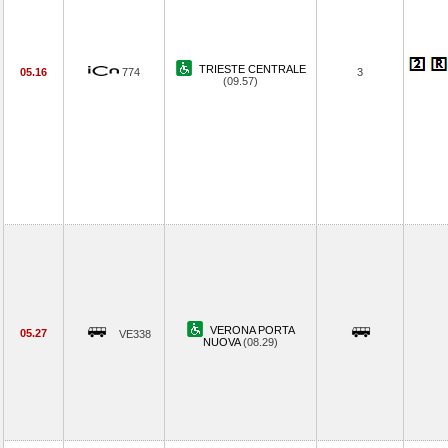
TRIESTE CENTRALE
05.16
774
3
(09.57)
VERONA PORTA
05.27
VE338
NUOVA
(08.29)