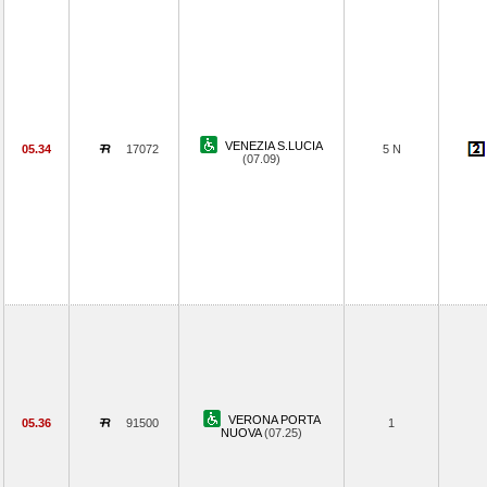
VENEZIA S.LUCIA
05.34
17072
5 N
(07.09)
VERONA PORTA
05.36
91500
1
NUOVA
(07.25)