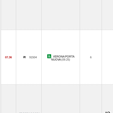
VERONA PORTA
07.36
91504
6
NUOVA
(09.25)