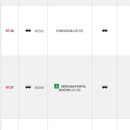
07.10
CHIOGGIA
(08.50)
VE761
VERONA PORTA
07.27
VE344
NUOVA
(10.29)