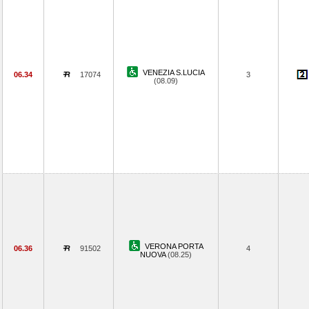
VENEZIA S.LUCIA
06.34
17074
3
(08.09)
VERONA PORTA
06.36
91502
4
NUOVA
(08.25)