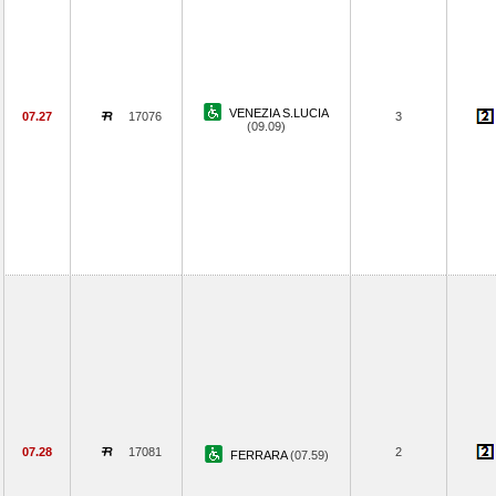
VENEZIA S.LUCIA
07.27
17076
3
(09.09)
07.28
17081
2
FERRARA
(07.59)