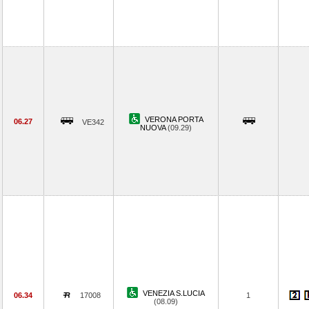
VERONA PORTA
06.27
VE342
NUOVA
(09.29)
VENEZIA S.LUCIA
06.34
17008
1
(08.09)