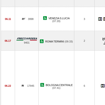
VENEZIA S.LUCIA
06.11
3998
3
(07.20)
06.17
2
ROMA TERMINI
(09.33)
9401
BOLOGNA CENTRALE
06.22
17945
6
(07.41)