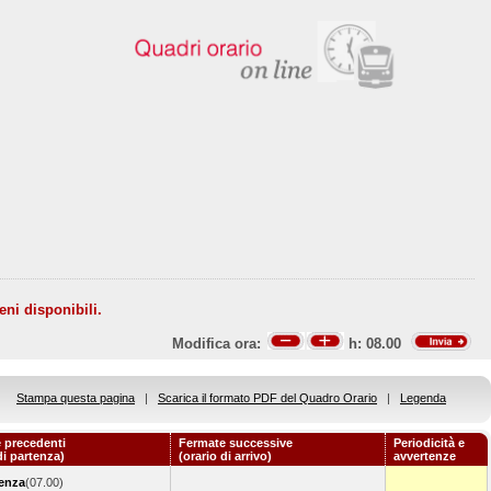
eni disponibili.
Modifica ora:
h:
08.00
Stampa questa pagina
|
Scarica il formato PDF del Quadro Orario
|
Legenda
 precedenti
Fermate successive
Periodicità e
di partenza)
(orario di arrivo)
avvertenze
enza
(07.00)