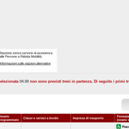
Stazione senza servizio di assistenza
alle Persone a Ridotta Mobilità.
Informazioni sulle stazioni alternative
selezionata
04.00
non sono previsti treni in partenza. Di seguito i primi tr
inario
Fermate
Classi e servizi a bordo
Impresa di trasporto
programmato
(orario 
Piac