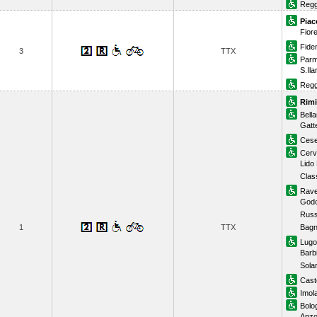
Regg
Piac
Fior
Fide
3
TTX
Par
S.Il
Regg
Rimi
Bella
Gatt
Cese
Cerv
Lido
Clas
Rav
God
Russ
1
TTX
Bagn
Lugo
Barb
Sola
Cast
Imol
Bolo
Anzol