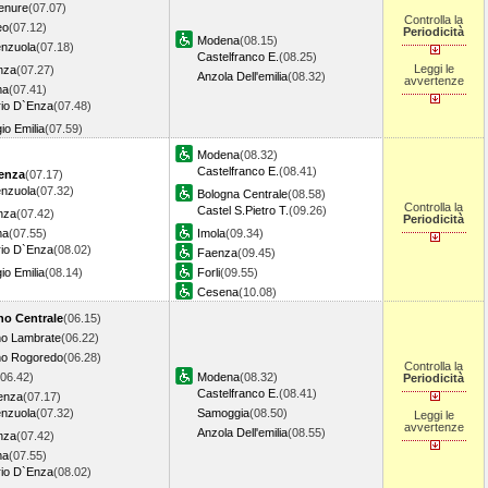
enure
(07.07)
Controlla la
eo
(07.12)
Periodicità
Modena
(08.15)
enzuola
(07.18)
Castelfranco E.
(08.25)
Leggi le
nza
(07.27)
Anzola Dell'emilia
(08.32)
avvertenze
ma
(07.41)
ario D`Enza
(07.48)
io Emilia
(07.59)
Modena
(08.32)
Castelfranco E.
(08.41)
enza
(07.17)
enzuola
(07.32)
Bologna Centrale
(08.58)
Controlla la
Castel S.Pietro T.
(09.26)
nza
(07.42)
Periodicità
ma
(07.55)
Imola
(09.34)
ario D`Enza
(08.02)
Faenza
(09.45)
io Emilia
(08.14)
Forli
(09.55)
Cesena
(10.08)
no Centrale
(06.15)
no Lambrate
(06.22)
no Rogoredo
(06.28)
Controlla la
(06.42)
Modena
(08.32)
Periodicità
Castelfranco E.
(08.41)
enza
(07.17)
enzuola
(07.32)
Samoggia
(08.50)
Leggi le
avvertenze
Anzola Dell'emilia
(08.55)
nza
(07.42)
ma
(07.55)
ario D`Enza
(08.02)