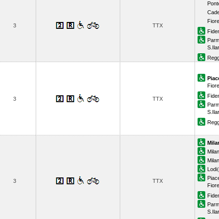
Pont
Cad
Fior
3
TTX
Fide
Par
S.Il
Regg
Piac
Fior
Fide
3
TTX
Par
S.Il
Regg
Mila
Mila
Mila
Lodi
Piac
3
TTX
Fior
Fide
Par
S.Il