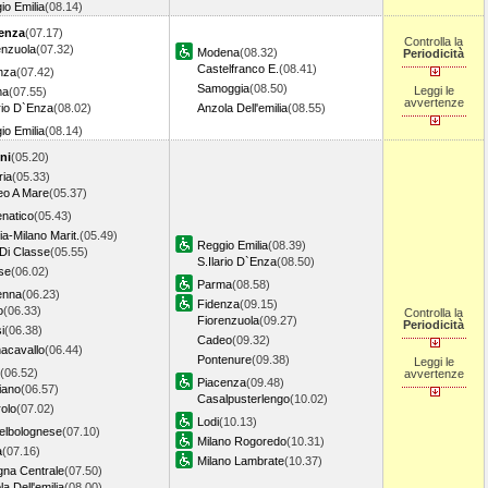
io Emilia
(08.14)
enza
(07.17)
Controlla la
enzuola
(07.32)
Modena
(08.32)
Periodicità
Castelfranco E.
(08.41)
nza
(07.42)
Samoggia
(08.50)
Leggi le
ma
(07.55)
avvertenze
ario D`Enza
(08.02)
Anzola Dell'emilia
(08.55)
io Emilia
(08.14)
ni
(05.20)
ria
(05.33)
eo A Mare
(05.37)
natico
(05.43)
ia-Milano Marit.
(05.49)
Reggio Emilia
(08.39)
 Di Classe
(05.55)
S.Ilario D`Enza
(08.50)
se
(06.02)
Parma
(08.58)
enna
(06.23)
Fidenza
(09.15)
o
(06.33)
Controlla la
Fiorenzuola
(09.27)
Periodicità
i
(06.38)
Cadeo
(09.32)
acavallo
(06.44)
Pontenure
(09.38)
Leggi le
(06.52)
avvertenze
Piacenza
(09.48)
iano
(06.57)
Casalpusterlengo
(10.02)
rolo
(07.02)
Lodi
(10.13)
elbolognese
(07.10)
Milano Rogoredo
(10.31)
a
(07.16)
Milano Lambrate
(10.37)
gna Centrale
(07.50)
a Dell'emilia
(08.00)