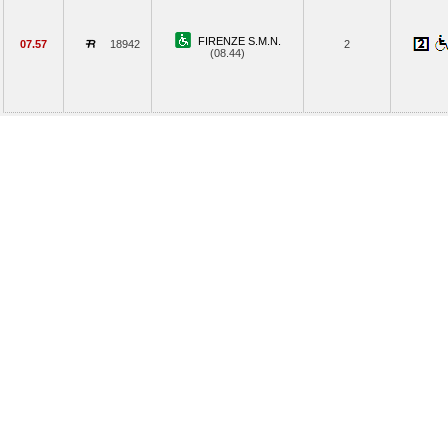
FIRENZE S.M.N.
07.57
18942
2
(08.44)