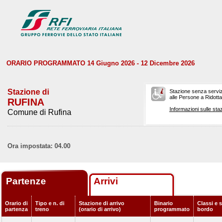
ORARIO PROGRAMMATO 14 Giugno 2026 - 12 Dicembre 2026
Stazione di
Stazione senza serviz
alle Persone a Ridotta 
RUFINA
Informazioni sulle staz
Comune di Rufina
Ora impostata: 04.00
Partenze
Arrivi
Orario di
Tipo e n. di
Stazione di arrivo
Binario
Classi e s
partenza
treno
(orario di arrivo)
programmato
bordo