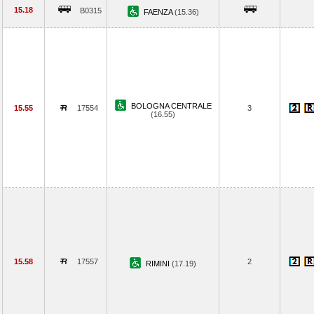
15.18
B0315
FAENZA
(15.36)
BOLOGNA CENTRALE
15.55
17554
3
(16.55)
15.58
17557
2
RIMINI
(17.19)