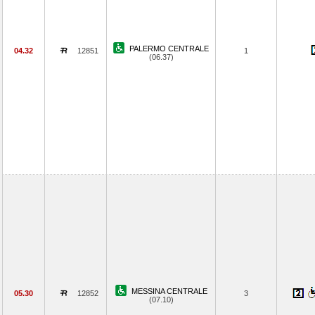
PALERMO CENTRALE
04.32
12851
1
(06.37)
MESSINA CENTRALE
05.30
12852
3
(07.10)