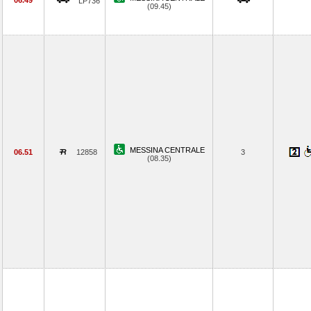
06.49
LP736
(09.45)
MESSINA CENTRALE
06.51
12858
3
(08.35)