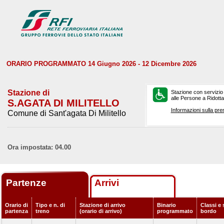
ORARIO PROGRAMMATO 14 Giugno 2026 - 12 Dicembre 2026
Stazione di
Stazione con servizio
alle Persone a Ridotta 
S.AGATA DI MILITELLO
Informazioni sulla pre
Comune di Sant'agata Di Militello
Ora impostata: 04.00
Partenze
Arrivi
Orario di
Tipo e n. di
Stazione di arrivo
Binario
Classi e 
partenza
treno
(orario di arrivo)
programmato
bordo