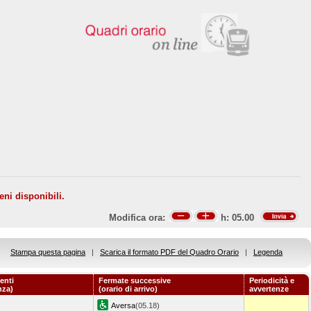
eni disponibili.
Modifica ora:
h:
05.00
Stampa questa pagina
|
Scarica il formato PDF del Quadro Orario
|
Legenda
enti
Fermate successive
Periodicità e
nza)
(orario di arrivo)
avvertenze
Aversa
(05.18)