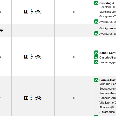
Caserta
(04.
Recale
(05.00
2
TI
Marcianise
(0
Gricignano-T
Aversa
(05.
Gricignano-
Aversa
(05.
Napoli Cent
1
TI
Casoria-Afra
Frattamaggi
Formia-Gae
Minturno-Sca
Sessa Aurun
Falciano-Mo
2
TI
Cancello-Ar
Villa Literno
(
Albanova
(05
S.Marcellino-