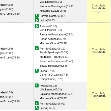
Villa Literno
(05.31)
rale
(04.55)
Controlla la
Falciano-Mondragone
(05.41)
Periodicità
gola
(05.06)
Minturno-Scauri
(05.55)
ore-Grumo
(05.10)
Formia-Gaeta
(06.09)
Latina
(06.53)
Aversa
(05.18)
Villa Literno
(05.31)
Falciano-Mondragone
(05.41)
Sessa Aurunca
(05.49)
Minturno-Scauri
(05.59)
rale
(04.55)
Formia-Gaeta
(06.12)
Controlla la
Periodicità
Fondi-Sperlonga
(06.24)
gola
(05.06)
Ms.Biagio-Terr.M
(06.31)
ore-Grumo
(05.10)
Priverno-Fossanova
(06.43)
Sezze Romano
(06.54)
Latina
(07.05)
Cisterna Di Latina
(07.14)
Campoleone
(07.28)
Aversa
(05.18)
Villa Literno
(05.31)
rale
(04.55)
Controlla la
Falciano-Mondragone
(05.41)
Periodicità
gola
(05.06)
Minturno-Scauri
(05.55)
ore-Grumo
(05.10)
Formia-Gaeta
(06.09)
Latina
(06.53)