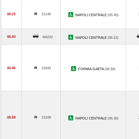
05.23
21140
NAPOLI CENTRALE
(05.45)
05.43
NA232
NAPOLI CENTRALE
(06.22)
05.45
21042
FORMIA-GAETA
(06.50)
05.59
21039
NAPOLI CENTRALE
(06.30)