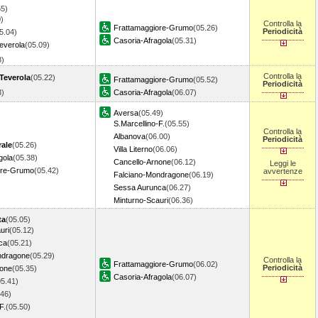
55)
)
Controlla la
Frattamaggiore-Grumo
(05.26)
Periodicità
5.04)
Casoria-Afragola
(05.31)
everola
(05.09)
18)
Controlla la
Teverola
(05.22)
Frattamaggiore-Grumo
(05.52)
Periodicità
33)
Casoria-Afragola
(06.07)
Aversa
(05.49)
S.Marcellino-F.
(05.55)
Controlla la
Albanova
(06.00)
Periodicità
rale
(05.26)
Villa Literno
(06.06)
gola
(05.38)
Cancello-Arnone
(06.12)
Leggi le
ore-Grumo
(05.42)
avvertenze
Falciano-Mondragone
(06.19)
Sessa Aurunca
(06.27)
Minturno-Scauri
(06.36)
ta
(05.05)
uri
(05.12)
ca
(05.21)
ndragone
(05.29)
Controlla la
Frattamaggiore-Grumo
(06.02)
Periodicità
none
(05.35)
Casoria-Afragola
(06.07)
05.41)
.46)
F.
(05.50)