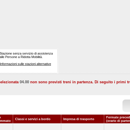
Stazione senza servizio di assistenza
alle Persone a Ridotta Mobilità.
Informazioni sulle stazioni alternative
selezionata
04.00
non sono previsti treni in partenza. Di seguito i primi tr
o
Fermate preced
Classi e servizi a bordo
Impresa di trasporto
ammato
(orario di parte