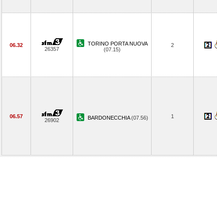
TORINO PORTA NUOVA
06.32
2
26357
(07.15)
06.57
1
BARDONECCHIA
(07.56)
26902