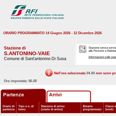
ORARIO PROGRAMMATO 14 Giugno 2026 - 12 Dicembre 2026
Stazione di
Stazione senza serviz
alle Persone a Ridotta 
S.ANTONINO-VAIE
Informazioni sulle staz
Comune di Sant'antonino Di Susa
Nell'ora selezionata
04.00
non sono prev
Ora impostata: 06.00
Partenze
Arrivi
Orario di
Tipo e n. di
Stazione di arrivo
Binario
Classi e
partenza
treno
(orario di arrivo)
programmato
bordo