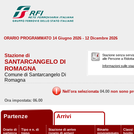
ORARIO PROGRAMMATO 14 Giugno 2026 - 12 Dicembre 2026
Stazione di
Stazione senza serviz
alle Persone a Ridotta 
SANTARCANGELO DI
Informazioni sulle staz
ROMAGNA
Comune di Santarcangelo Di
Romagna
Nell'ora selezionata
04.00
non sono prev
Ora impostata: 06.00
Partenze
Arrivi
Orario di
Tipo e n. di
Stazione di arrivo
Binario
Classi 
partenza
treno
(orario di arrivo)
programmato
bordo