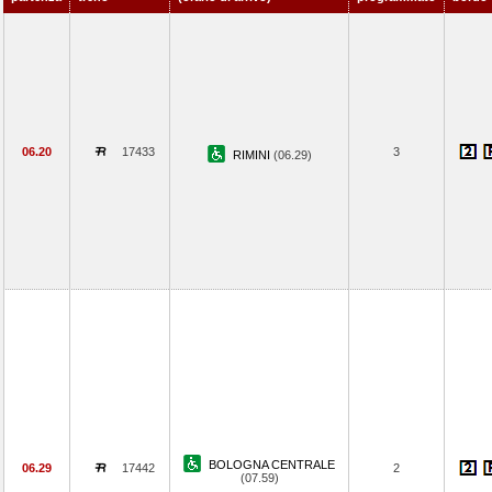
06.20
17433
3
RIMINI
(06.29)
BOLOGNA CENTRALE
06.29
17442
2
(07.59)