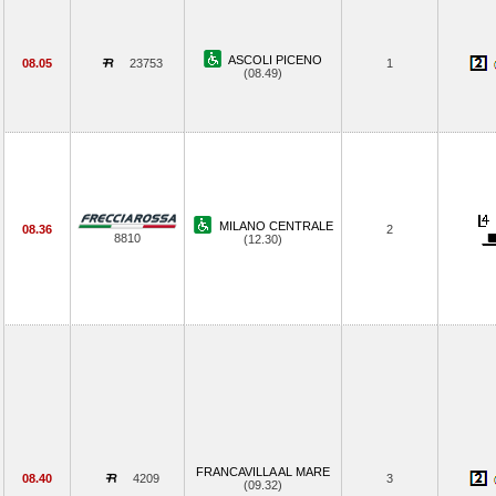
ASCOLI PICENO
08.05
23753
1
(08.49)
MILANO CENTRALE
08.36
2
8810
(12.30)
FRANCAVILLA AL MARE
08.40
4209
3
(09.32)