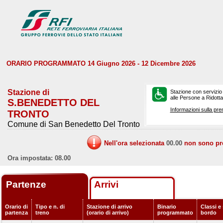
ORARIO PROGRAMMATO 14 Giugno 2026 - 12 Dicembre 2026
Stazione di
Stazione con servizio
alle Persone a Ridotta 
S.BENEDETTO DEL
Informazioni sulla pre
TRONTO
Comune di San Benedetto Del Tronto
Nell'ora selezionata
00.00
non sono prev
Ora impostata: 08.00
Partenze
Arrivi
Orario di
Tipo e n. di
Stazione di arrivo
Binario
Classi e 
partenza
treno
(orario di arrivo)
programmato
bordo