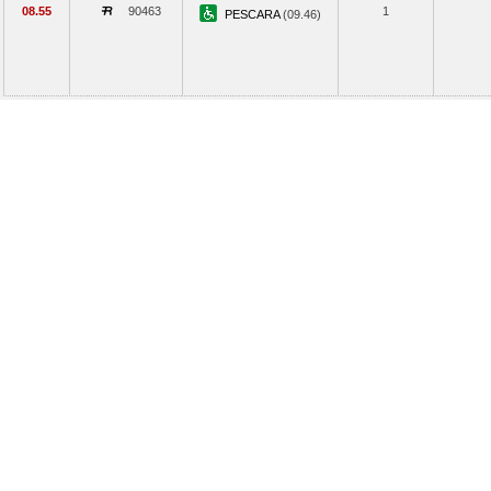
08.55
90463
1
PESCARA
(09.46)