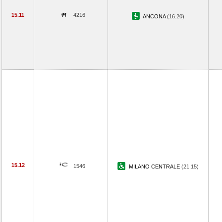
15.11
4216
ANCONA
(16.20)
15.12
1546
MILANO CENTRALE
(21.15)