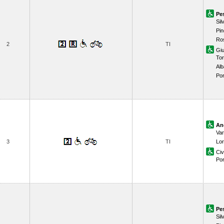
Pe
Silv
Pin
Ros
2
TI
Giu
Tor
Alb
Por
An
Va
3
TI
Lor
Ci
Por
Pe
Silv