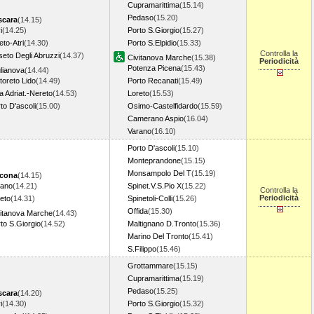
Cupramarittima
(15.14)
Pedaso
(15.20)
scara
(14.15)
i
(14.25)
Porto S.Giorgio
(15.27)
eto-Atri
(14.30)
Porto S.Elpidio
(15.33)
Controlla la
eto Degli Abruzzi
(14.37)
Civitanova Marche
(15.38)
Periodicità
Potenza Picena
(15.43)
lianova
(14.44)
toreto Lido
(14.49)
Porto Recanati
(15.49)
a Adriat.-Nereto
(14.53)
Loreto
(15.53)
to D'ascoli
(15.00)
Osimo-Castelfidardo
(15.59)
Camerano Aspio
(16.04)
Varano
(16.10)
Porto D'ascoli
(15.10)
Monteprandone
(15.15)
Monsampolo Del T
(15.19)
cona
(14.15)
rano
(14.21)
Spinet.V.S.Pio X
(15.22)
Controlla la
Periodicità
eto
(14.31)
Spinetoli-Colli
(15.26)
Offida
(15.30)
vitanova Marche
(14.43)
to S.Giorgio
(14.52)
Maltignano D.Tronto
(15.36)
Marino Del Tronto
(15.41)
S.Filippo
(15.46)
Grottammare
(15.15)
Cupramarittima
(15.19)
Pedaso
(15.25)
scara
(14.20)
i
(14.30)
Porto S.Giorgio
(15.32)