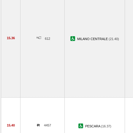
15.36
612
MILANO CENTRALE
(21.40)
15.40
4457
PESCARA
(16.37)