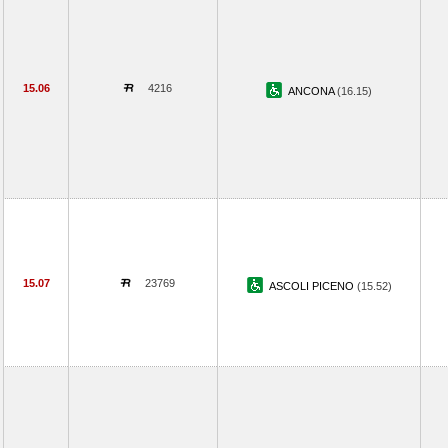
15.06
4216
ANCONA
(16.15)
15.07
23769
ASCOLI PICENO
(15.52)