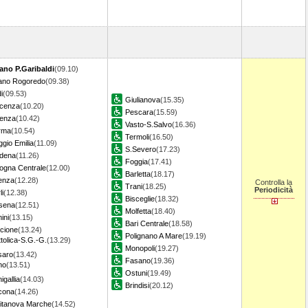
ano P.Garibaldi
(09.10)
lano Rogoredo
(09.38)
i
(09.53)
Giulianova
(15.35)
acenza
(10.20)
Pescara
(15.59)
denza
(10.42)
Vasto-S.Salvo
(16.36)
rma
(10.54)
Termoli
(16.50)
gio Emilia
(11.09)
S.Severo
(17.23)
dena
(11.26)
Foggia
(17.41)
ogna Centrale
(12.00)
Barletta
(18.17)
enza
(12.28)
Controlla la
Trani
(18.25)
Periodicità
li
(12.38)
Bisceglie
(18.32)
sena
(12.51)
Molfetta
(18.40)
ini
(13.15)
Bari Centrale
(18.58)
cione
(13.24)
Polignano A Mare
(19.19)
tolica-S.G.-G.
(13.29)
Monopoli
(19.27)
saro
(13.42)
Fasano
(19.36)
no
(13.51)
Ostuni
(19.49)
igallia
(14.03)
Brindisi
(20.12)
cona
(14.26)
vitanova Marche
(14.52)