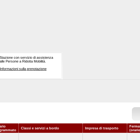
Stazione con servizio di assistenza
alle Persone a Ridotta Mobilità.
Informazioni sulla prenotazione
ario
Fermat
Classi e servizi a bordo
Impresa di trasporto
grammato
(orari