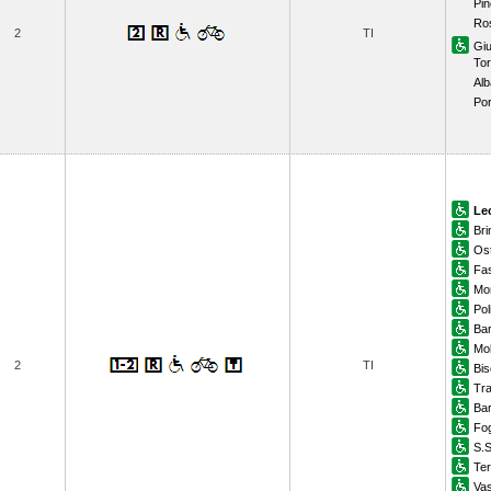
Pin
Ros
2
TI
Giu
Tor
Alb
Por
Le
Bri
Ost
Fa
Mo
Pol
Bar
Mol
2
TI
Bis
Tra
Bar
Fo
S.
Ter
Vas