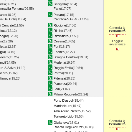
ndisi
(09.21)
Senigallia
(16.54)
ncavilla Fontana
(09.55)
Fano
(17.07)
anto
(10.28)
Pesaro
(17.15)
ia Del Colle
(11.04)
Cattolica-S.G.-G.
(17.29)
i Centrale
(11.55)
Riccione
(17.36)
Controlla la
fetta
(12.12)
Rimini
(17.45)
Periodicità
ceglie
(12.20)
Riminifiera
(17.50)
Leggi le
ni
(12.28)
Cesena
(18.05)
avvertenze
letta
(12.38)
Forli
(18.17)
ggia
(13.10)
Faenza
(18.27)
Severo
(13.25)
Bologna Centrale
(19.01)
moli
(14.05)
Modena
(19.34)
to-S.Salvo
(14.19)
Reggio Emilia
(19.54)
scara
(15.02)
Parma
(20.11)
lianova
(15.23)
Fidenza
(20.23)
Piacenza
(20.44)
Lodi
(21.07)
Milano Rogoredo
(21.24)
Porto D'ascoli
(15.44)
Martinsicuro
(15.47)
Alba Adriat.-Nereto
(15.52)
Tortoreto Lido
(15.56)
Controlla la
Giulianova
(16.01)
Periodicità
Roseto Degli Abruzzi
(16.08)