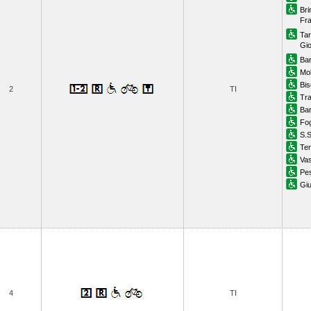
Bri
Fra
Tar
Gio
Bar
Mol
Bis
2
TI
Tra
Bar
Fo
S.
Ter
Vas
Pe
Giu
4
TI