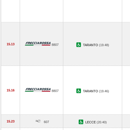
15.13
8807
TARANTO
(19.48)
15.16
8807
TARANTO
(19.46)
15.23
607
LECCE
(20.40)