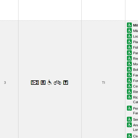
Mi
Mi
Lod
Pi
Fi
Pa
Reg
Mo
Bol
Fa
For
3
TI
Ce
Rim
Ric
Cat
Pe
Fa
Sen
An
Lor
Ci