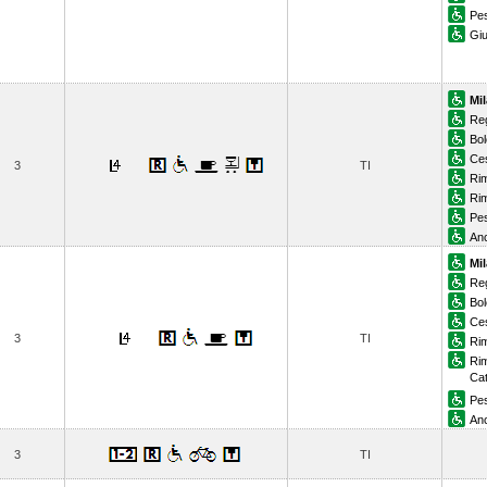
Pe
Giu
Mi
Reg
Bol
Ce
3
TI
Rim
Rim
Pe
An
Mi
Reg
Bol
Ce
3
TI
Rim
Rim
Cat
Pe
An
3
TI