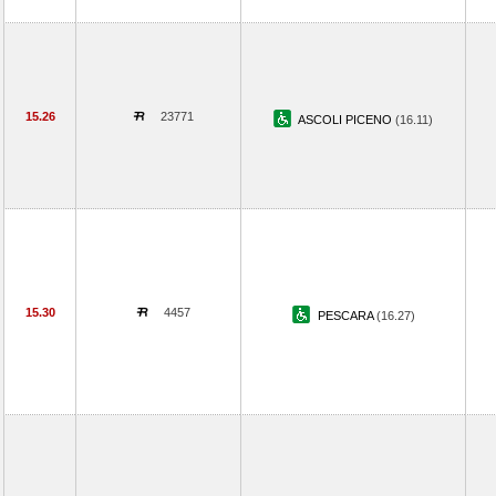
15.26
23771
ASCOLI PICENO
(16.11)
15.30
4457
PESCARA
(16.27)