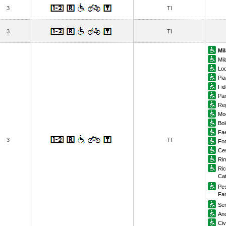
3
TI
3
TI
Mil
Mi
Lod
Pi
Fi
Pa
Reg
Mo
Bol
Fa
3
TI
For
Ce
Rim
Ric
Cat
Pe
Fa
Sen
An
Ci