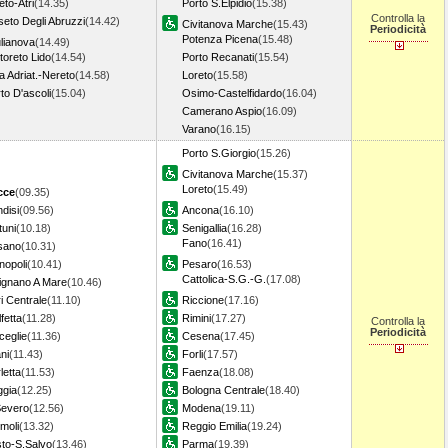
eto-Atri
(14.35)
Porto S.Elpidio
(15.38)
Controlla la
eto Degli Abruzzi
(14.42)
Civitanova Marche
(15.43)
Periodicità
Potenza Picena
(15.48)
lianova
(14.49)
toreto Lido
(14.54)
Porto Recanati
(15.54)
a Adriat.-Nereto
(14.58)
Loreto
(15.58)
to D'ascoli
(15.04)
Osimo-Castelfidardo
(16.04)
Camerano Aspio
(16.09)
Varano
(16.15)
Porto S.Giorgio
(15.26)
Civitanova Marche
(15.37)
Loreto
(15.49)
cce
(09.35)
ndisi
(09.56)
Ancona
(16.10)
uni
(10.18)
Senigallia
(16.28)
Fano
(16.41)
sano
(10.31)
nopoli
(10.41)
Pesaro
(16.53)
Cattolica-S.G.-G.
(17.08)
ignano A Mare
(10.46)
i Centrale
(11.10)
Riccione
(17.16)
fetta
(11.28)
Rimini
(17.27)
Controlla la
Periodicità
ceglie
(11.36)
Cesena
(17.45)
ni
(11.43)
Forli
(17.57)
letta
(11.53)
Faenza
(18.08)
ggia
(12.25)
Bologna Centrale
(18.40)
Severo
(12.56)
Modena
(19.11)
moli
(13.32)
Reggio Emilia
(19.24)
to-S.Salvo
(13.46)
Parma
(19.39)