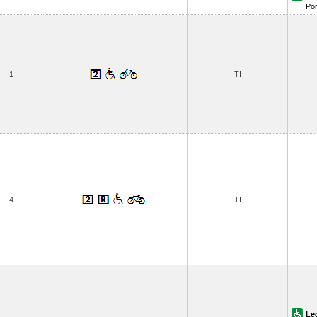
Por
1
TI
4
TI
Le