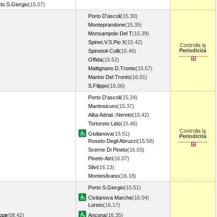
to S.Giorgio
(15.07)
Porto D'ascoli
(15.30)
Monteprandone
(15.35)
Monsampolo Del T
(15.39)
Spinet.V.S.Pio X
(15.42)
Controlla la
Periodicità
Spinetoli-Colli
(15.46)
Offida
(15.52)
Maltignano D.Tronto
(15.57)
Marino Del Tronto
(16.01)
S.Filippo
(16.06)
Porto D'ascoli
(15.34)
Martinsicuro
(15.37)
Alba Adriat.-Nereto
(15.42)
Tortoreto Lido
(15.46)
Controlla la
Giulianova
(15.51)
Periodicità
Roseto Degli Abruzzi
(15.58)
Scerne Di Pineto
(16.03)
Pineto-Atri
(16.07)
Silvi
(16.13)
Montesilvano
(16.18)
Porto S.Giorgio
(15.51)
Civitanova Marche
(16.04)
Loreto
(16.17)
cce
(08.42)
Ancona
(16.35)