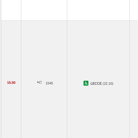
15.50
1545
LECCE
(22.10)