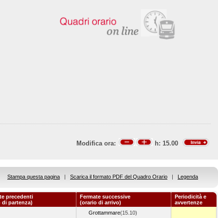
Modifica ora:
h:
15.00
Stampa questa pagina
|
Scarica il formato PDF del Quadro Orario
|
Legenda
e precedenti
Fermate successive
Periodicità e
o di partenza)
(orario di arrivo)
avvertenze
Grottammare
(15.10)