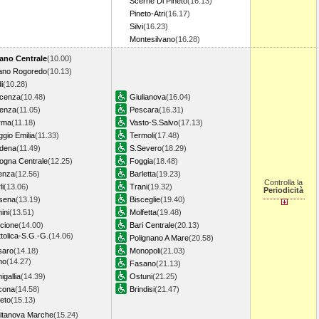
Scerne Di Pineto
(16.13)
Pineto-Atri
(16.17)
Silvi
(16.23)
Montesilvano
(16.28)
lano Centrale
(10.00)
lano Rogoredo
(10.13)
i
(10.28)
acenza
(10.48)
Giulianova
(16.04)
denza
(11.05)
Pescara
(16.31)
rma
(11.18)
Vasto-S.Salvo
(17.13)
gio Emilia
(11.33)
Termoli
(17.48)
dena
(11.49)
S.Severo
(18.29)
ogna Centrale
(12.25)
Foggia
(18.48)
enza
(12.56)
Barletta
(19.23)
Controlla la
li
(13.06)
Trani
(19.32)
Periodicità
sena
(13.19)
Bisceglie
(19.40)
ini
(13.51)
Molfetta
(19.48)
cione
(14.00)
Bari Centrale
(20.13)
tolica-S.G.-G.
(14.06)
Polignano A Mare
(20.58)
saro
(14.18)
Monopoli
(21.03)
no
(14.27)
Fasano
(21.13)
igallia
(14.39)
Ostuni
(21.25)
cona
(14.58)
Brindisi
(21.47)
eto
(15.13)
vitanova Marche
(15.24)