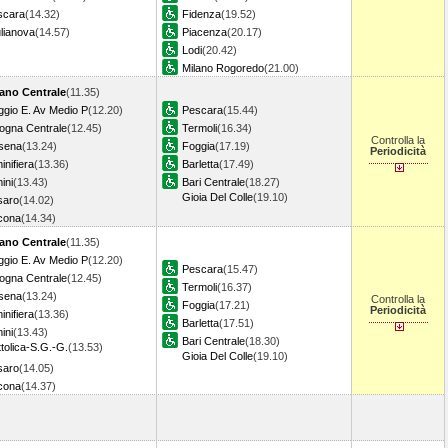
scara
(14.32)
Fidenza
(19.52)
lianova
(14.57)
Piacenza
(20.17)
Lodi
(20.42)
Milano Rogoredo
(21.00)
lano Centrale
(11.35)
gio E. Av Medio P
(12.20)
Pescara
(15.44)
ogna Centrale
(12.45)
Termoli
(16.34)
Controlla la
sena
(13.24)
Foggia
(17.19)
Periodicità
inifiera
(13.36)
Barletta
(17.49)
ini
(13.43)
Bari Centrale
(18.27)
Gioia Del Colle
(19.10)
saro
(14.02)
cona
(14.34)
lano Centrale
(11.35)
gio E. Av Medio P
(12.20)
Pescara
(15.47)
ogna Centrale
(12.45)
Termoli
(16.37)
sena
(13.24)
Controlla la
Foggia
(17.21)
Periodicità
inifiera
(13.36)
Barletta
(17.51)
ini
(13.43)
Bari Centrale
(18.30)
tolica-S.G.-G.
(13.53)
Gioia Del Colle
(19.10)
saro
(14.05)
cona
(14.37)