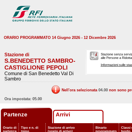
ORARIO PROGRAMMATO 14 Giugno 2026 - 12 Dicembre 2026
Stazione di
Stazione senza serviz
alle Persone a Ridotta 
S.BENEDETTO SAMBRO-
Informazioni sulle staz
CASTIGLIONE PEPOLI
Comune di San Benedetto Val Di
Sambro
Nell'ora selezionata
04.00
non sono prev
Ora impostata: 05.00
Partenze
Arrivi
Orario di
Tipo e n. di
Stazione di arrivo
Binario
Classi 
partenza
treno
(orario di arrivo)
programmato
bordo