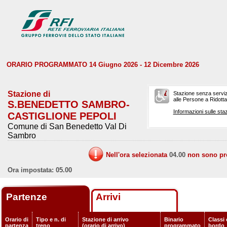
ORARIO PROGRAMMATO 14 Giugno 2026 - 12 Dicembre 2026
Stazione di
Stazione senza serviz
alle Persone a Ridotta 
S.BENEDETTO SAMBRO-
Informazioni sulle staz
CASTIGLIONE PEPOLI
Comune di San Benedetto Val Di
Sambro
Nell'ora selezionata
04.00
non sono prev
Ora impostata: 05.00
Partenze
Arrivi
Orario di
Tipo e n. di
Stazione di arrivo
Binario
Classi 
partenza
treno
(orario di arrivo)
programmato
bordo