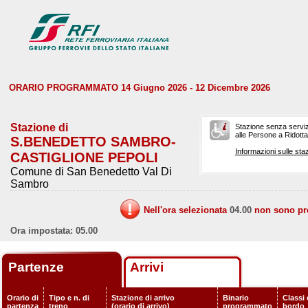
ORARIO PROGRAMMATO 14 Giugno 2026 - 12 Dicembre 2026
Stazione di
Stazione senza serviz
alle Persone a Ridotta 
S.BENEDETTO SAMBRO-
Informazioni sulle staz
CASTIGLIONE PEPOLI
Comune di San Benedetto Val Di
Sambro
Nell'ora selezionata
04.00
non sono prev
Ora impostata: 05.00
Partenze
Arrivi
Orario di
Tipo e n. di
Stazione di arrivo
Binario
Classi 
partenza
treno
(orario di arrivo)
programmato
bordo