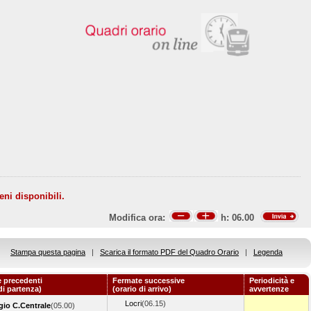
eni disponibili.
Modifica ora:
h:
06.00
Stampa questa pagina
|
Scarica il formato PDF del Quadro Orario
|
Legenda
 precedenti
Fermate successive
Periodicità e
di partenza)
(orario di arrivo)
avvertenze
Locri
(06.15)
io C.Centrale
(05.00)