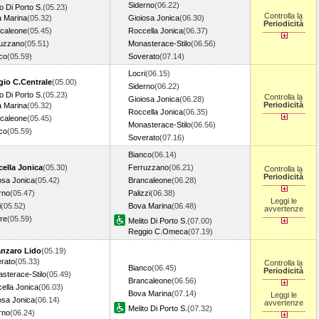
Siderno
(06.22)
to Di Porto S.
(05.23)
Controlla la
 Marina
(05.32)
Gioiosa Jonica
(06.30)
Periodicità
caleone
(05.45)
Roccella Jonica
(06.37)
uzzano
(05.51)
Monasterace-Stilo
(06.56)
co
(05.59)
Soverato
(07.14)
Locri
(06.15)
io C.Centrale
(05.00)
Siderno
(06.22)
to Di Porto S.
(05.23)
Controlla la
Gioiosa Jonica
(06.28)
Periodicità
 Marina
(05.32)
Roccella Jonica
(06.35)
caleone
(05.45)
Monasterace-Stilo
(06.56)
co
(05.59)
Soverato
(07.16)
Bianco
(06.14)
ella Jonica
(05.30)
Ferruzzano
(06.21)
Controlla la
Periodicità
osa Jonica
(05.42)
Brancaleone
(06.28)
rno
(05.47)
Palizzi
(06.38)
Leggi le
i
(05.52)
Bova Marina
(06.48)
avvertenze
re
(05.59)
Melito Di Porto S.
(07.00)
Reggio C.Omeca
(07.19)
anzaro Lido
(05.19)
rato
(05.33)
Controlla la
Bianco
(06.45)
Periodicità
sterace-Stilo
(05.49)
Brancaleone
(06.56)
ella Jonica
(06.03)
Bova Marina
(07.14)
Leggi le
osa Jonica
(06.14)
avvertenze
Melito Di Porto S.
(07.32)
rno
(06.24)