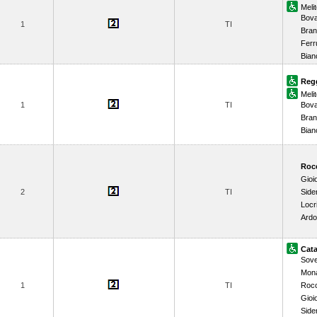
Meli
Bova
1
TI
Bran
Ferr
Bian
Regg
Meli
1
TI
Bova
Bran
Bian
Rocc
Gioi
2
TI
Side
Locr
Ardo
Cat
Sove
Mona
1
TI
Rocc
Gioi
Side