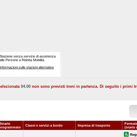
Stazione senza servizio di assistenza
alle Persone a Ridotta Mobilità.
Informazioni sulle stazioni alternative
selezionata
04.00
non sono previsti treni in partenza. Di seguito i primi tr
Binario
Fermate
Classi e servizi a bordo
Impresa di trasporto
programmato
(orario 
Regg