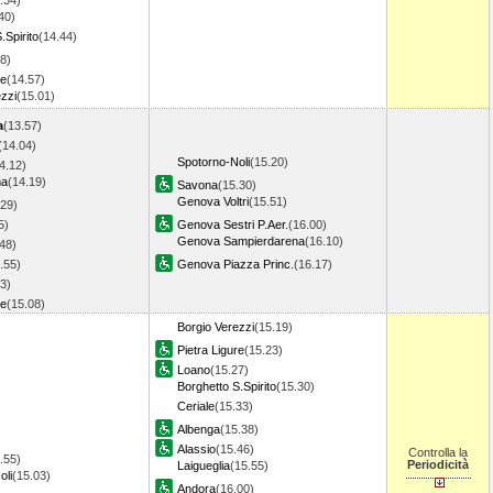
.34)
40)
.Spirito
(14.44)
8)
re
(14.57)
zzi
(15.01)
a
(13.57)
(14.04)
Spotorno-Noli
(15.20)
4.12)
ma
(14.19)
Savona
(15.30)
Genova Voltri
(15.51)
.29)
5)
Genova Sestri P.Aer.
(16.00)
Genova Sampierdarena
(16.10)
48)
.55)
Genova Piazza Princ.
(16.17)
3)
re
(15.08)
Borgio Verezzi
(15.19)
Pietra Ligure
(15.23)
Loano
(15.27)
Borghetto S.Spirito
(15.30)
Ceriale
(15.33)
Albenga
(15.38)
Alassio
(15.46)
Controlla la
.55)
Periodicità
Laigueglia
(15.55)
oli
(15.03)
Andora
(16.00)