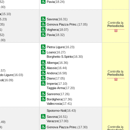
52)
Pavia
(18.24)
6.00)
a
(15.10)
5.23)
Savona
(16.31)
Controlla la
.35)
Genova Piazza Princ.
(17.05)
Periodicità
1)
Voghera
(18.07)
52)
Pavia
(18.32)
6.00)
Pietra Ligure
(16.23)
Loano
(16.27)
Borghetto S.Spirito
(16.30)
Albenga
(16.36)
Alassio
(16.44)
.57)
Controlla la
Andora
(16.58)
Periodicità
do Ligure
(16.03)
Diano
(17.05)
oli
(16.09)
Imperia
(17.10)
Taggia-Arma
(17.20)
Sanremo
(17.26)
Bordighera
(17.36)
Vallecrosia
(17.41)
Spotorno-Noli
(16.43)
Savona
(16.51)
Varazze
(17.00)
.49)
Controlla la
4)
Genova Piazza Princ.
(17.30)