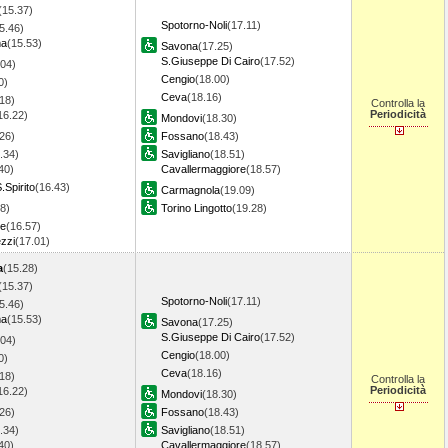
(15.37)
Spotorno-Noli
(17.11)
5.46)
ma
(15.53)
Savona
(17.25)
S.Giuseppe Di Cairo
(17.52)
.04)
Cengio
(18.00)
0)
Ceva
(18.16)
18)
Controlla la
Periodicità
16.22)
Mondovi
(18.30)
26)
Fossano
(18.43)
.34)
Savigliano
(18.51)
40)
Cavallermaggiore
(18.57)
.Spirito
(16.43)
Carmagnola
(19.09)
8)
Torino Lingotto
(19.28)
re
(16.57)
zzi
(17.01)
a
(15.28)
(15.37)
Spotorno-Noli
(17.11)
5.46)
ma
(15.53)
Savona
(17.25)
S.Giuseppe Di Cairo
(17.52)
.04)
Cengio
(18.00)
0)
Ceva
(18.16)
18)
Controlla la
Periodicità
16.22)
Mondovi
(18.30)
26)
Fossano
(18.43)
.34)
Savigliano
(18.51)
40)
Cavallermaggiore
(18.57)