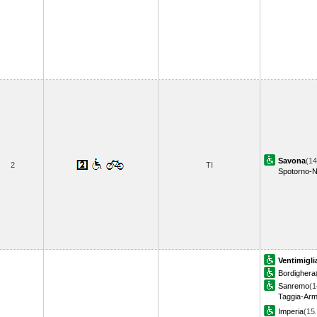
Savona
(14
2
TI
Spotorno-N
Ventimigli
Bordighera
Sanremo
(1
Taggia-Ar
Imperia
(15