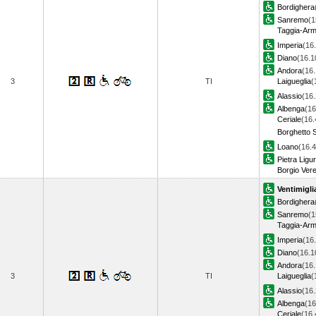
Bordighera
Sanremo
(1
Taggia-Ar
Imperia
(16
Diano
(16.1
Andora
(16.
3
TI
Laigueglia
(
Alassio
(16.
Albenga
(16
Ceriale
(16.
Borghetto S
Loano
(16.4
Pietra Ligu
Borgio Vere
Ventimigli
Bordighera
Sanremo
(1
Taggia-Ar
Imperia
(16
Diano
(16.1
Andora
(16.
3
TI
Laigueglia
(
Alassio
(16.
Albenga
(16
Ceriale
(16.