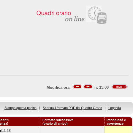
Modifica ora:
h:
15.00
Stampa questa pagina
|
Scarica il formato PDF del Quadro Orario
|
Legenda
edenti
Fermate successive
Periodicità e
tenza)
(orario di arrivo)
avvertenze
a
(13.28)