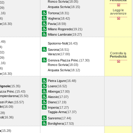
Periodicità
Ronco Scrivia
(18.05)
02)
Arquata Scrivia
(18.15)
09)
Leggi le
.16)
Tortona
(18.31)
avvertenze
6)
Voghera
(18.42)
re
(16.30)
Pavia
(18.59)
Milano Rogoredo
(19.21)
Milano Lambrate
(19.27)
.49)
Spotorno-Noli
(16.43)
4)
Savona
(16.51)
02)
Controlla la
Varazze
(17.00)
Periodicità
09)
Genova Piazza Princ.
(17.30)
.16)
Ronco Scrivia
(18.03)
6)
Arquata Scrivia
(18.12)
re
(16.30)
Pietra Ligure
(16.48)
ignole
(15.35)
Loano
(16.52)
zza Princ.
(15.43)
Albenga
(17.00)
mpierdarena
(15.50)
Alassio
(17.07)
tri P.Aer.
(15.57)
Diano
(17.19)
ri
(16.09)
Imperia
(17.27)
Taggia-Arma
(17.37)
.28)
oli
(16.36)
Sanremo
(17.44)
Bordighera
(17.53)
a
(15.28)