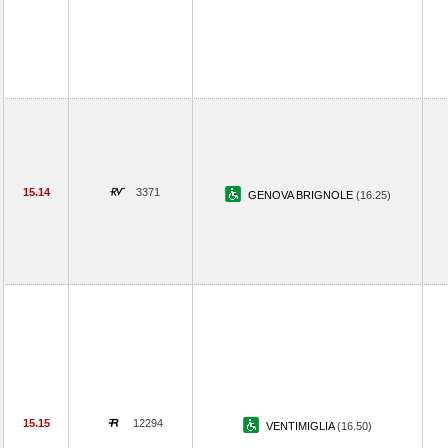
15.14
3371
GENOVA BRIGNOLE
(16.25)
15.15
12294
VENTIMIGLIA
(16.50)