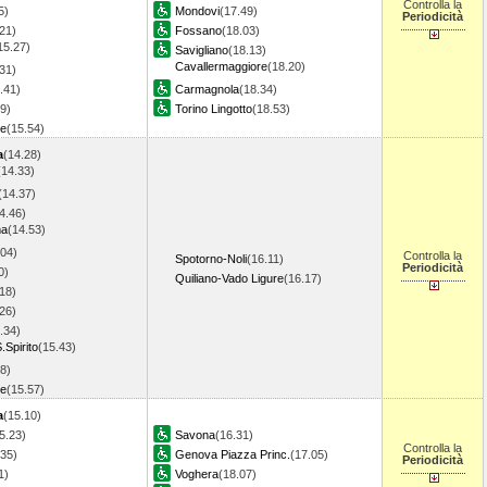
Controlla la
5)
Mondovi
(17.49)
Periodicità
21)
Fossano
(18.03)
15.27)
Savigliano
(18.13)
Cavallermaggiore
(18.20)
31)
.41)
Carmagnola
(18.34)
9)
Torino Lingotto
(18.53)
re
(15.54)
a
(14.28)
(14.33)
(14.37)
4.46)
ma
(14.53)
.04)
Controlla la
Spotorno-Noli
(16.11)
Periodicità
0)
Quiliano-Vado Ligure
(16.17)
18)
26)
.34)
.Spirito
(15.43)
8)
re
(15.57)
a
(15.10)
5.23)
Savona
(16.31)
Controlla la
.35)
Genova Piazza Princ.
(17.05)
Periodicità
1)
Voghera
(18.07)