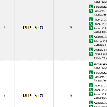
Vallecrosia
Bordighera
Sanremo
(1
Taggia-Ar
Imperia
(14
Diano
(14.1
3
TI
Andora
(14.
Laigueglia
(
Alassio
(14.
Albenga
(14
Ceriale
(14.
Loano
(14.4
Pietra Ligu
Borgio Vere
Ventimigli
Vallecrosia
Bordighera
Sanremo
(1
Taggia-Ar
Imperia
(14
Diano
(14.1
Andora
(14.
3
TI
Laigueglia
(
Alassio
(14.