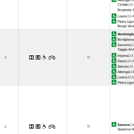
Albenga
(14
Ceriale
(14.
Borghetto S
Loano
(14.4
Pietra Ligu
Borgio Vere
Ventimigli
Bordighera
Sanremo
(1
Taggia-Ar
Imperia
(14
3
TI
Diano
(14.3
Alassio
(14.
Albenga
(14
Loano
(15.0
Pietra Ligu
Savona
(14
2
TI
Spotorno-N