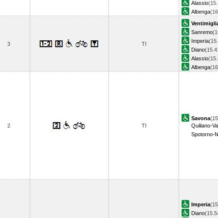
Alassio
(15.
Albenga
(1
Ventimigli
Sanremo
(1
Imperia
(15
3
TI
Diano
(15.4
Alassio
(15.
Albenga
(1
Savona
(15
2
TI
Quiliano-Va
Spotorno-N
Imperia
(15
Diano
(15.5