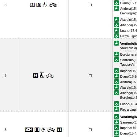
Diano
(15.1
3
TI
Andora
(15.
Laigueglia
(
Alassio
(15.
Albenga
(15
Loano
(15.4
Pietra Ligu
Ventimigli
Vallecrosia
Bordighera
Sanremo
(1
Taggia-Ar
Imperia
(15
3
TI
Diano
(15.1
Andora
(15.
Alassio
(15.
Albenga
(15
Borghetto S
Loano
(15.4
Pietra Ligu
Ventimigli
Sanremo
(1
Imperia
(15
3
TI
Diano
(15.4