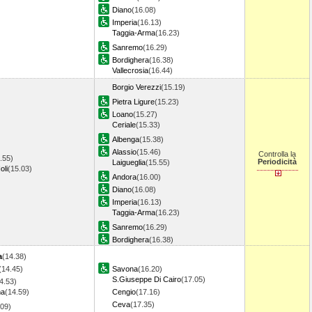
Diano
(16.08)
Imperia
(16.13)
Taggia-Arma
(16.23)
Sanremo
(16.29)
Bordighera
(16.38)
Vallecrosia
(16.44)
Borgio Verezzi
(15.19)
Pietra Ligure
(15.23)
Loano
(15.27)
Ceriale
(15.33)
Albenga
(15.38)
Alassio
(15.46)
Controlla la
.55)
Periodicità
Laigueglia
(15.55)
oli
(15.03)
Andora
(16.00)
Diano
(16.08)
Imperia
(16.13)
Taggia-Arma
(16.23)
Sanremo
(16.29)
Bordighera
(16.38)
a
(14.38)
(14.45)
Savona
(16.20)
S.Giuseppe Di Cairo
(17.05)
4.53)
ma
(14.59)
Cengio
(17.16)
Ceva
(17.35)
.09)