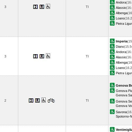
Andora
(16.
3
TI
Alassio
(16.
Albenga
(16
Loano
(16.2
Pietra Ligu
Imperia
(15
Diano
(15.5
Andora
(16.
3
TI
Alassio
(16.
Albenga
(16
Loano
(16.2
Pietra Ligu
Genova Br
Genova Pia
Genova Sa
2
TI
Genova Ses
Genova Volt
Savona
(16
Spotorno-N
Ventimigli