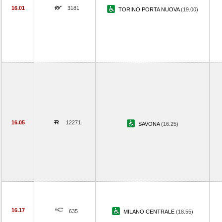
16.01
3181
TORINO PORTA NUOVA
(19.00)
16.05
12271
SAVONA
(16.25)
16.17
635
MILANO CENTRALE
(18.55)