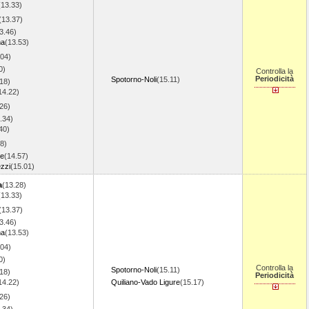
(13.33)
(13.37)
3.46)
ma
(13.53)
.04)
0)
Controlla la
Periodicità
Spotorno-Noli
(15.11)
18)
14.22)
26)
.34)
40)
8)
re
(14.57)
zzi
(15.01)
a
(13.28)
(13.33)
(13.37)
3.46)
ma
(13.53)
.04)
0)
Controlla la
Spotorno-Noli
(15.11)
18)
Periodicità
14.22)
Quiliano-Vado Ligure
(15.17)
26)