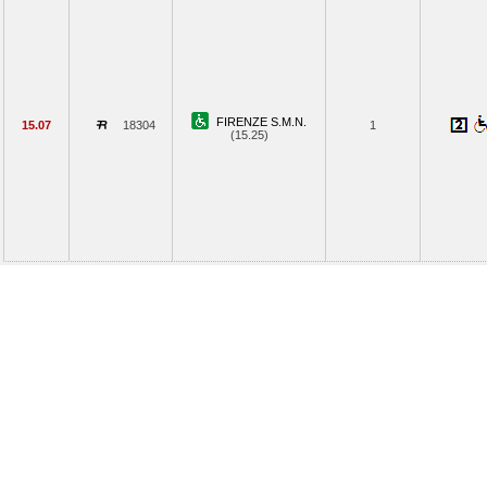
FIRENZE S.M.N.
15.07
18304
1
(15.25)