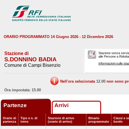
ORARIO PROGRAMMATO 14 Giugno 2026 - 12 Dicembre 2026
Stazione di
Stazione senza serviz
alle Persone a Ridotta 
S.DONNINO BADIA
Informazioni sulle staz
Comune di Campi Bisenzio
Nell'ora selezionata
12.00
non sono prev
Ora impostata: 15.00
Partenze
Arrivi
Orario di
Tipo e n. di
Stazione di arrivo
Binario
Classi e se
partenza
treno
(orario di arrivo)
programmato
bordo