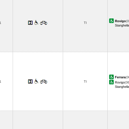
Rovigo
(0
1
TI
Stanghell
Ferrara
(0
1
TI
Rovigo
(06
Stanghell