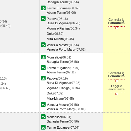
Battaglia Terme
(05.56)
Terme Euganee
(06.02)
Abano Terme
(06.06)
Padova
(06.16)
Controlla la
5.34)
Periodicità
Busa Di Vigonza
(06.28)
a
(05.40)
Vigonza-Pianiga
(06.34)
Dolo
(06.39)
Mira-Mirano
(06.45)
Venezia Mestre
(06.56)
Venezia Porto Marg.
(07.01)
Monselice
(06.51)
Battaglia Terme
(06.56)
Terme Euganee
(07.07)
Abano Terme
(07.11)
Controlla la
Periodicità
6.15)
Padova
(07.19)
Busa Di Vigonza
(07.28)
.34)
Leggi le
a
(06.40)
Vigonza-Pianiga
(07.34)
avvertenze
Dolo
(07.39)
Mira-Mirano
(07.45)
Venezia Mestre
(07.56)
Venezia Porto Marg.
(08.01)
Monselice
(06.51)
Battaglia Terme
(06.56)
Terme Euganee
(07.07)