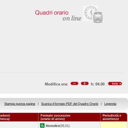
Modifica ora:
h:
04.00
Stampa questa pagina
|
Scarica il formato PDF del Quadro Orario
|
Legenda
cedenti
Fermate successive
Periodicità e
rtenza)
(orario di arrivo)
avvertenze
Monselice
(05.51)