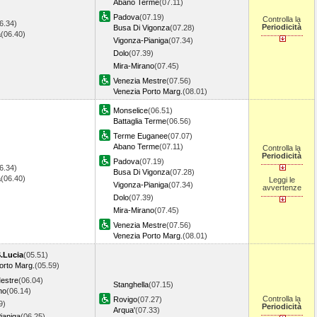
Abano Terme
(07.11)
Padova
(07.19)
Controlla la
6.34)
Periodicità
Busa Di Vigonza
(07.28)
a
(06.40)
Vigonza-Pianiga
(07.34)
Dolo
(07.39)
Mira-Mirano
(07.45)
Venezia Mestre
(07.56)
Venezia Porto Marg.
(08.01)
Monselice
(06.51)
Battaglia Terme
(06.56)
Terme Euganee
(07.07)
Abano Terme
(07.11)
Controlla la
Periodicità
Padova
(07.19)
6.34)
Busa Di Vigonza
(07.28)
a
(06.40)
Leggi le
Vigonza-Pianiga
(07.34)
avvertenze
Dolo
(07.39)
Mira-Mirano
(07.45)
Venezia Mestre
(07.56)
Venezia Porto Marg.
(08.01)
S.Lucia
(05.51)
orto Marg.
(05.59)
estre
(06.04)
Stanghella
(07.15)
no
(06.14)
Controlla la
Rovigo
(07.27)
9)
Periodicità
Arqua'
(07.33)
ianiga
(06.25)