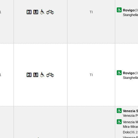
Rovigo
(0
1
TI
Stanghell
Rovigo
(0
1
TI
Stanghell
Venezia 
Venezia P
Venezia M
Mira-Mira
Dolo
(06.1
Vigonza-P