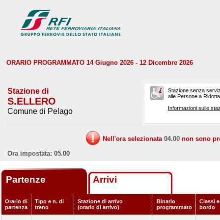
ORARIO PROGRAMMATO 14 Giugno 2026 - 12 Dicembre 2026
Stazione di
Stazione senza serviz
alle Persone a Ridotta 
S.ELLERO
Informazioni sulle staz
Comune di Pelago
Nell'ora selezionata
04.00
non sono prev
Ora impostata: 05.00
Partenze
Arrivi
Orario di
Tipo e n. di
Stazione di arrivo
Binario
Classi e
partenza
treno
(orario di arrivo)
programmato
bordo