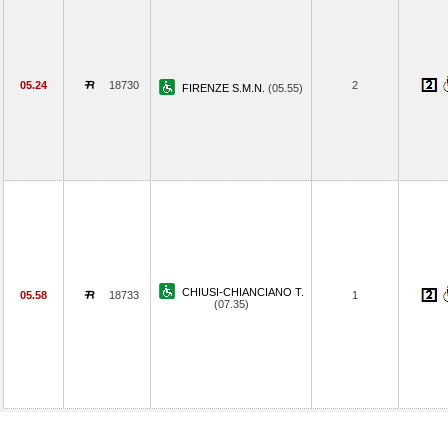
05.24
18730
2
FIRENZE S.M.N.
(05.55)
CHIUSI-CHIANCIANO T.
05.58
18733
1
(07.35)