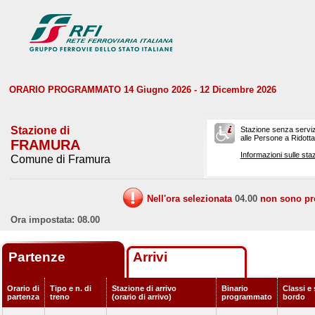
ORARIO PROGRAMMATO 14 Giugno 2026 - 12 Dicembre 2026
Stazione di
Stazione senza serviz
alle Persone a Ridotta 
FRAMURA
Informazioni sulle staz
Comune di Framura
Nell'ora selezionata
04.00
non sono prev
Ora impostata: 08.00
Partenze
Arrivi
Orario di
Tipo e n. di
Stazione di arrivo
Binario
Classi e 
partenza
treno
(orario di arrivo)
programmato
bordo