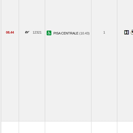
08.44
12321
1
PISA CENTRALE
(10.43)