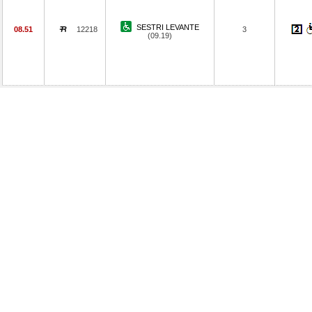
SESTRI LEVANTE
08.51
12218
3
(09.19)