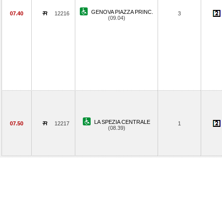
GENOVA PIAZZA PRINC.
07.40
12216
3
(09.04)
LA SPEZIA CENTRALE
07.50
12217
1
(08.39)