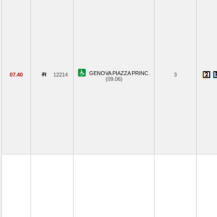
GENOVA PIAZZA PRINC.
07.40
12214
3
(09.06)