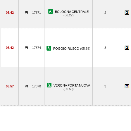
BOLOGNA CENTRALE
05.42
17871
2
(06.22)
05.42
17874
3
POGGIO RUSCO
(05.58)
VERONA PORTA NUOVA
05.57
17870
3
(06.59)