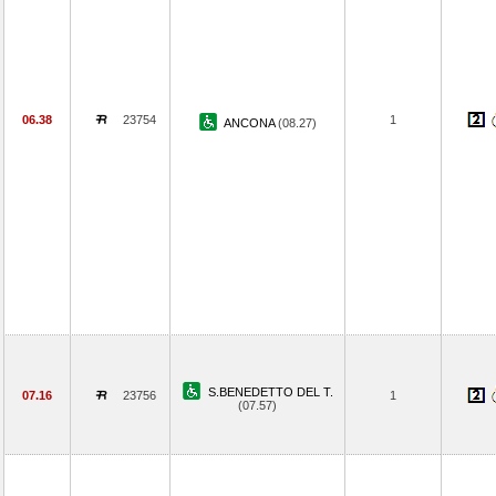
06.38
23754
1
ANCONA
(08.27)
S.BENEDETTO DEL T.
07.16
23756
1
(07.57)