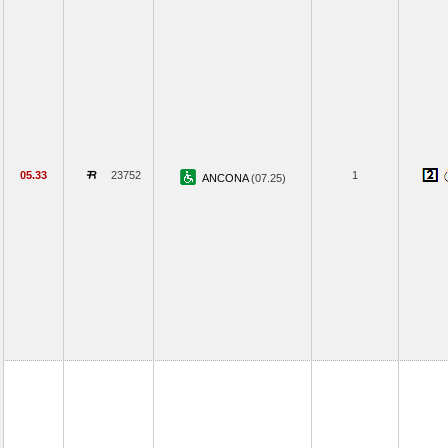
05.33
23752
1
ANCONA
(07.25)