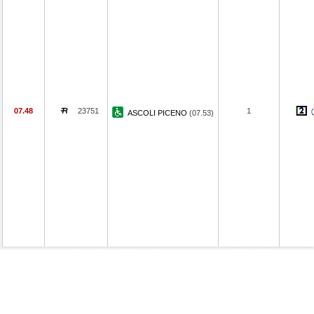
07.48
23751
1
ASCOLI PICENO
(07.53)