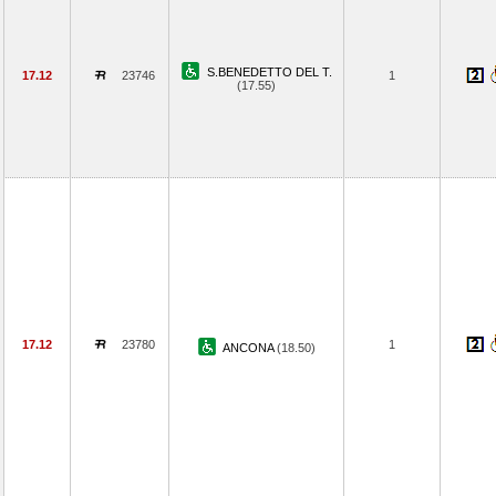
S.BENEDETTO DEL T.
17.12
23746
1
(17.55)
17.12
23780
1
ANCONA
(18.50)