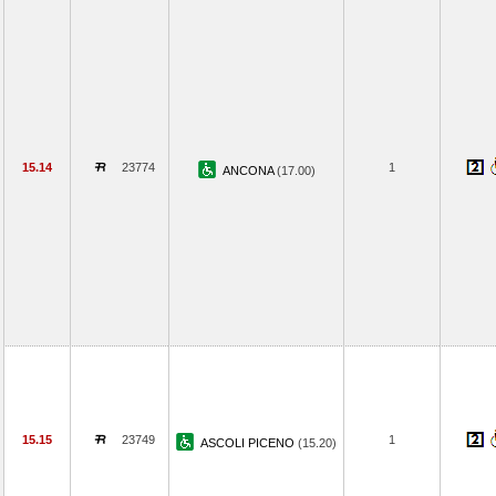
15.14
23774
1
ANCONA
(17.00)
15.15
23749
1
ASCOLI PICENO
(15.20)