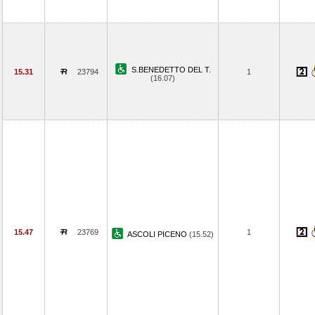
S.BENEDETTO DEL T.
15.31
23794
1
(16.07)
15.47
23769
1
ASCOLI PICENO
(15.52)