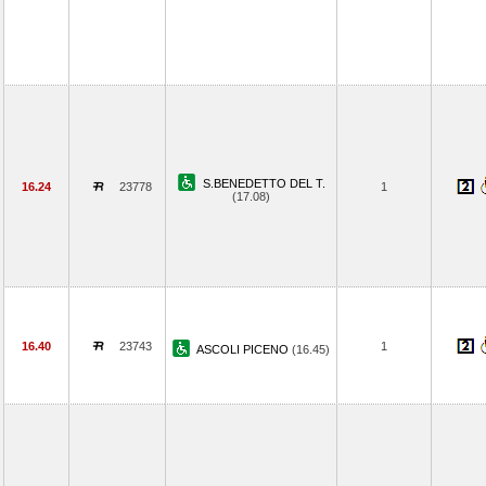
S.BENEDETTO DEL T.
16.24
23778
1
(17.08)
16.40
23743
1
ASCOLI PICENO
(16.45)