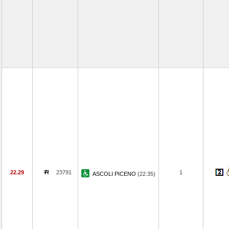
22.29
23791
1
ASCOLI PICENO
(22.35)