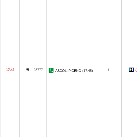
17.42
23777
1
ASCOLI PICENO
(17.45)