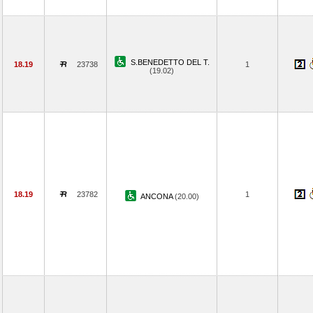
S.BENEDETTO DEL T.
18.19
23738
1
(19.02)
18.19
23782
1
ANCONA
(20.00)