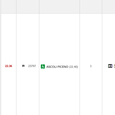
22.36
23797
1
ASCOLI PICENO
(22.40)