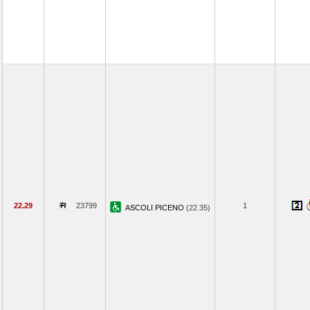
22.29
23799
1
ASCOLI PICENO
(22.35)