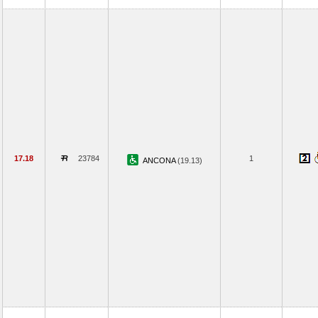
17.18
23784
1
ANCONA
(19.13)