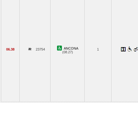
ANCONA
06.38
23754
1
(08.27)