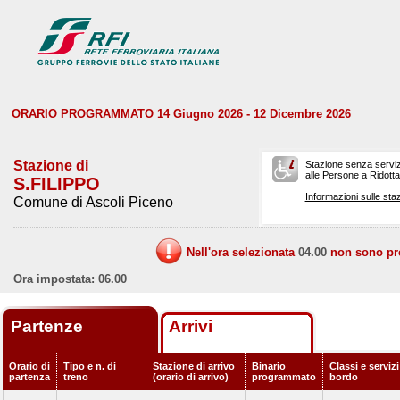
ORARIO PROGRAMMATO 14 Giugno 2026 - 12 Dicembre 2026
Stazione di
Stazione senza serviz
alle Persone a Ridotta 
S.FILIPPO
Informazioni sulle staz
Comune di Ascoli Piceno
Nell'ora selezionata
04.00
non sono prev
Ora impostata: 06.00
Partenze
Arrivi
Orario di
Tipo e n. di
Stazione di arrivo
Binario
Classi e servizi
partenza
treno
(orario di arrivo)
programmato
bordo