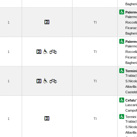
Bagheri
Palerm
Palerm
1
TI
Roccell
Ficaraz
Bagheri
Palerm
Palerm
1
TI
Roccell
Ficaraz
Bagheri
Termin
Trabia
(
1
TI
S.Nicol
Altavilla
Casteld
Cefalu'
Lascari
Campof
Termini
1
TI
Trabia
(
S.Nicol
Altavilla