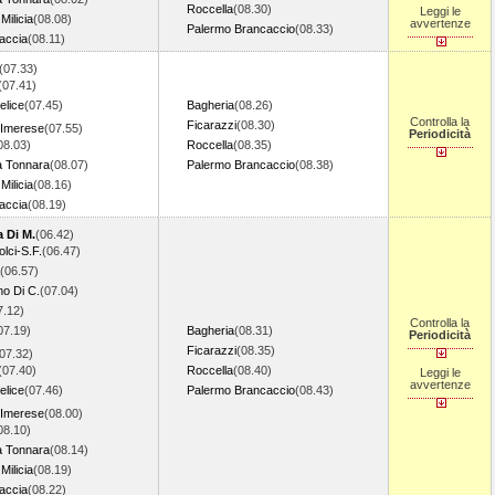
Roccella
(08.30)
Leggi le
 Milicia
(08.08)
avvertenze
Palermo Brancaccio
(08.33)
accia
(08.11)
(07.33)
(07.41)
elice
(07.45)
Bagheria
(08.26)
Controlla la
Ficarazzi
(08.30)
 Imerese
(07.55)
Periodicità
08.03)
Roccella
(08.35)
a Tonnara
(08.07)
Palermo Brancaccio
(08.38)
 Milicia
(08.16)
accia
(08.19)
 Di M.
(06.42)
lci-S.F.
(06.47)
(06.57)
no Di C.
(07.04)
7.12)
Controlla la
07.19)
Bagheria
(08.31)
Periodicità
Ficarazzi
(08.35)
07.32)
(07.40)
Roccella
(08.40)
Leggi le
avvertenze
elice
(07.46)
Palermo Brancaccio
(08.43)
 Imerese
(08.00)
08.10)
a Tonnara
(08.14)
 Milicia
(08.19)
accia
(08.22)