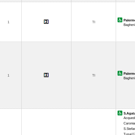
Palerm
1
TI
Bagheri
Palerm
1
TI
Bagheri
S.Agata
Acquedo
Caronia
S.Stefa
Tusa
(0