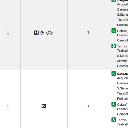
S.Agata
Acquedo
Caronia
S.Stefa
Tusa
(0
Pollina
(
Cefalu'
(
1
TI
Lascari
Campof
Termini
Trabia
(
S.Nicol
Altavilla
Casteld
S.Agata
Acquedo
Caronia
S.Stefa
Tusa
(0
Pollina
(
Cefalu'
(
1
TI
Lascari
Campof
Termini
Trabia
(