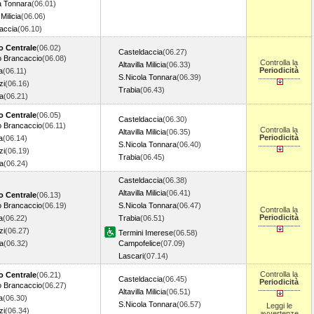
a Tonnara
(06.01)
 Milicia
(06.06)
accia
(06.10)
o Centrale
(06.02)
Casteldaccia
(06.27)
o Brancaccio
(06.08)
Controlla la
Altavilla Milicia
(06.33)
Periodicità
a
(06.11)
S.Nicola Tonnara
(06.39)
zi
(06.16)
Trabia
(06.43)
a
(06.21)
o Centrale
(06.05)
Casteldaccia
(06.30)
o Brancaccio
(06.11)
Controlla la
Altavilla Milicia
(06.35)
Periodicità
a
(06.14)
S.Nicola Tonnara
(06.40)
zi
(06.19)
Trabia
(06.45)
a
(06.24)
Casteldaccia
(06.38)
Altavilla Milicia
(06.41)
o Centrale
(06.13)
o Brancaccio
(06.19)
S.Nicola Tonnara
(06.47)
Controlla la
Periodicità
a
(06.22)
Trabia
(06.51)
zi
(06.27)
Termini Imerese
(06.58)
a
(06.32)
Campofelice
(07.09)
Lascari
(07.14)
Controlla la
o Centrale
(06.21)
Casteldaccia
(06.45)
Periodicità
o Brancaccio
(06.27)
Altavilla Milicia
(06.51)
a
(06.30)
S.Nicola Tonnara
(06.57)
Leggi le
zi
(06.34)
avvertenze