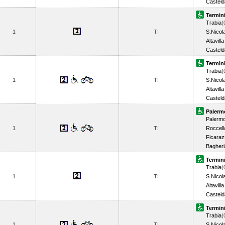
Casteld
Termin
Trabia
(
1
TI
S.Nicol
Altavilla
Casteld
Termin
Trabia
(
1
TI
S.Nicol
Altavilla
Casteld
Palerm
Palerm
1
TI
Roccell
Ficaraz
Bagheri
Termin
Trabia
(
1
TI
S.Nicol
Altavilla
Casteld
Termin
Trabia
(
1
TI
S.Nicol