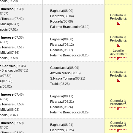
accia
(07.20)
i Imerese
(07.30)
Bagheria
(08.00)
07.37)
Controlla la
Ficarazzi
(08.04)
Periodicità
a Tonnara
(07.42)
Roccella
(08.09)
 Milicia
(07.47)
Palermo Brancaccio
(08.12)
accia
(07.51)
Controlla la
i Imerese
(07.38)
Bagheria
(08.08)
Periodicità
07.47)
Ficarazzi
(08.12)
a Tonnara
(07.51)
Roccella
(08.17)
Leggi le
 Milicia
(07.56)
avvertenze
Palermo Brancaccio
(08.20)
accia
(07.59)
o Centrale
(07.45)
Casteldaccia
(08.09)
o Brancaccio
(07.51)
Controlla la
Altavilla Milicia
(08.15)
Periodicità
a
(07.54)
S.Nicola Tonnara
(08.21)
zi
(07.58)
Trabia
(08.26)
a
(08.02)
i Imerese
(07.46)
Bagheria
(08.17)
07.54)
Controlla la
Ficarazzi
(08.21)
Periodicità
a Tonnara
(07.58)
Roccella
(08.26)
 Milicia
(08.03)
Palermo Brancaccio
(08.29)
accia
(08.07)
Controlla la
i Imerese
(07.50)
Bagheria
(08.21)
Periodicità
07.58)
Ficarazzi
(08.25)
a Tonnara
(08.02)