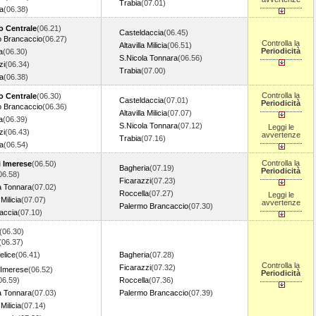
Trabia
(07.01)
a
(06.38)
o Centrale
(06.21)
Casteldaccia
(06.45)
o Brancaccio
(06.27)
Controlla la
Altavilla Milicia
(06.51)
Periodicità
a
(06.30)
S.Nicola Tonnara
(06.56)
zi
(06.34)
Trabia
(07.00)
a
(06.38)
Controlla la
o Centrale
(06.30)
Casteldaccia
(07.01)
Periodicità
o Brancaccio
(06.36)
Altavilla Milicia
(07.07)
a
(06.39)
S.Nicola Tonnara
(07.12)
Leggi le
zi
(06.43)
avvertenze
Trabia
(07.16)
a
(06.54)
Controlla la
i Imerese
(06.50)
Bagheria
(07.19)
Periodicità
06.58)
Ficarazzi
(07.23)
a Tonnara
(07.02)
Roccella
(07.27)
Leggi le
 Milicia
(07.07)
avvertenze
Palermo Brancaccio
(07.30)
accia
(07.10)
(06.30)
(06.37)
elice
(06.41)
Bagheria
(07.28)
Controlla la
Ficarazzi
(07.32)
 Imerese
(06.52)
Periodicità
06.59)
Roccella
(07.36)
a Tonnara
(07.03)
Palermo Brancaccio
(07.39)
 Milicia
(07.14)