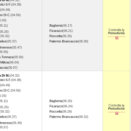
 Di M.
(04.32)
lci-S.F.
(04.38)
(04.49)
no Di C.
(04.56)
5.03)
05.11)
Bagheria
(06.17)
Controlla la
Ficarazzi
(06.21)
05.25)
Periodicità
(05.32)
Roccella
(06.26)
elice
(05.37)
Palermo Brancaccio
(06.30)
 Imerese
(05.47)
05.55)
a Tonnara
(05.59)
 Milicia
(06.04)
accia
(06.07)
 Di M.
(04.32)
lci-S.F.
(04.38)
(04.49)
no Di C.
(04.56)
5.03)
05.11)
Bagheria
(06.20)
Controlla la
Ficarazzi
(06.24)
05.25)
Periodicità
(05.32)
Roccella
(06.29)
elice
(05.37)
Palermo Brancaccio
(06.32)
 Imerese
(05.49)
05.57)