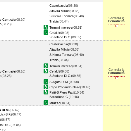
Casteldaccia
(08.30)
Altavilla Milicia
(08.35)
S.Nicola Tonnara
(08.40)
Controlla la
o Centrale
(08.10)
Periodicità
Trabia
(08.44)
a
(08.23)
Termini Imerese
(08.51)
Cefalu'
(09.08)
S.Stefano Di C.
(09.35)
Casteldaccia
(08.30)
Altavilla Milicia
(08.35)
S.Nicola Tonnara
(08.40)
Trabia
(08.44)
Termini Imerese
(08.51)
Controlla la
o Centrale
(08.10)
Cefalu'
(09.08)
Periodicità
a
(08.23)
S.Stefano Di C.
(09.35)
S.Agata Di M.
(09.58)
Capo D'orlando-Naso
(10.16)
Patti-S.Piero Patti
(10.34)
Barcellona-C.
(10.46)
Milazzo
(10.51)
 Di M.
(06.42)
lci-S.F.
(06.47)
(06.57)
no Di C.
(07.04)
7.12)