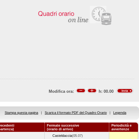
Modifica ora:
h:
00.00
Stampa questa pagina
|
Scarica il formato PDF del Quadro Orario
|
Legenda
recedenti
Fermate successive
Periodicità e
partenza)
(orario di arrivo)
avvertenze
Casteldaccia
(05.07)