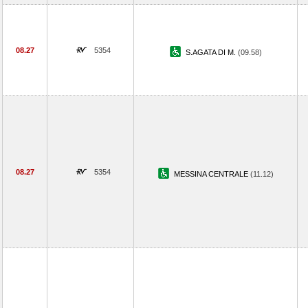
08.27
5354
S.AGATA DI M.
(09.58)
08.27
5354
MESSINA CENTRALE
(11.12)