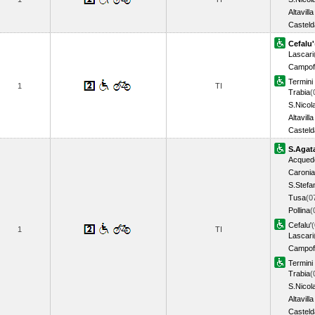
Altavilla
Casteld
Cefalu'
Lascari
Campof
Termini
1
TI
Trabia
(
S.Nicol
Altavilla
Casteld
S.Agata
Acquedo
Caronia
S.Stefa
Tusa
(0
Pollina
(
Cefalu'
(
1
TI
Lascari
Campof
Termini
Trabia
(
S.Nicol
Altavilla
Casteld