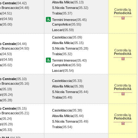
Altavilla Milicia
(05.13)
o Centrale
(04.42)
o Brancaccio
(04.48)
S.Nicola Tonnara
(05.32)
Controlla la
Periodicità
a
(04.51)
Trabia
(05.37)
zi
(04.56)
Termini Imerese
(05.45)
a
(05.00)
Campofelice
(05.55)
Lascari
(05.59)
Casteldaccia
(05.09)
Altavilla Milicia
(05.15)
o Centrale
(04.44)
o Brancaccio
(04.50)
S.Nicola Tonnara
(05.28)
Controlla la
Periodicità
a
(04.53)
Trabia
(05.32)
zi
(04.58)
Termini Imerese
(05.40)
a
(05.02)
Campofelice
(05.50)
Lascari
(05.54)
o Centrale
(05.10)
Casteldaccia
(05.33)
o Brancaccio
(05.16)
Controlla la
Altavilla Milicia
(05.39)
Periodicità
a
(05.19)
S.Nicola Tonnara
(05.44)
zi
(05.24)
Trabia
(05.49)
a
(05.28)
o Centrale
(05.15)
Casteldaccia
(05.38)
o Brancaccio
(05.21)
Controlla la
Altavilla Milicia
(05.44)
Periodicità
a
(05.24)
S.Nicola Tonnara
(05.49)
zi
(05.29)
Trabia
(05.54)
a
(05.33)