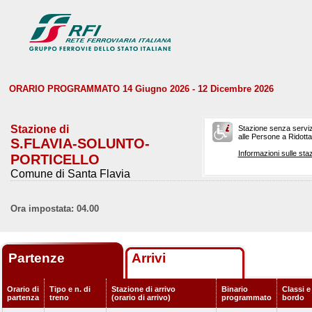
ORARIO PROGRAMMATO 14 Giugno 2026 - 12 Dicembre 2026
Stazione di
Stazione senza serviz
alle Persone a Ridotta 
S.FLAVIA-SOLUNTO-
Informazioni sulle staz
PORTICELLO
Comune di Santa Flavia
Ora impostata: 04.00
Partenze
Arrivi
Orario di
Tipo e n. di
Stazione di arrivo
Binario
Classi e
partenza
treno
(orario di arrivo)
programmato
bordo