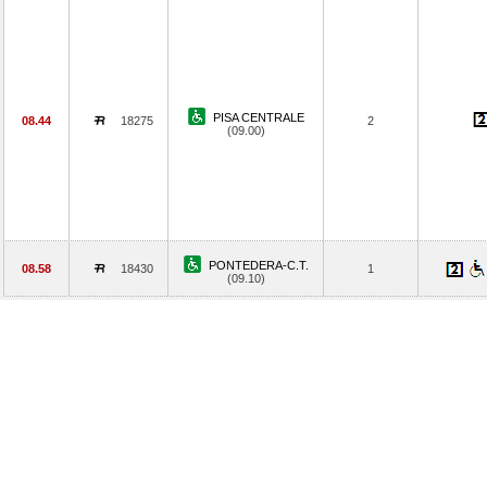
PISA CENTRALE
08.44
18275
2
(09.00)
PONTEDERA-C.T.
08.58
18430
1
(09.10)