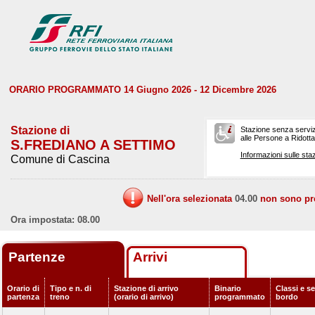
ORARIO PROGRAMMATO 14 Giugno 2026 - 12 Dicembre 2026
Stazione di
Stazione senza serviz
alle Persone a Ridotta 
S.FREDIANO A SETTIMO
Informazioni sulle staz
Comune di Cascina
Nell'ora selezionata
04.00
non sono prev
Ora impostata: 08.00
Partenze
Arrivi
Orario di
Tipo e n. di
Stazione di arrivo
Binario
Classi e se
partenza
treno
(orario di arrivo)
programmato
bordo