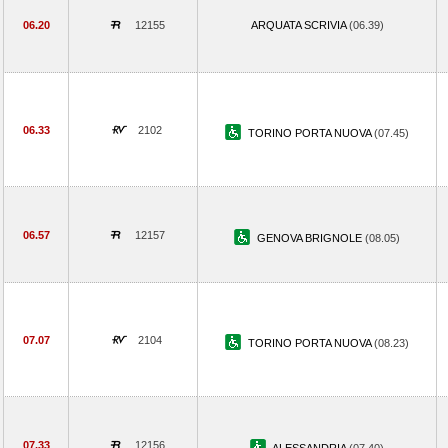
06.20
12155
ARQUATA SCRIVIA
(06.39)
06.33
2102
TORINO PORTA NUOVA
(07.45)
06.57
12157
GENOVA BRIGNOLE
(08.05)
07.07
2104
TORINO PORTA NUOVA
(08.23)
07.33
12156