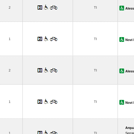
2
TI
Aless
1
TI
Novi 
2
TI
Aless
1
TI
Novi 
Arqua
1
TI
Serrav