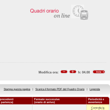
Modifica ora:
h:
04.00
Stampa questa pagina
|
Scarica il formato PDF del Quadro Orario
|
Legenda
precedenti
Fermate successive
Periodicità e
i partenza)
(orario di arrivo)
avvertenze
Controlla la