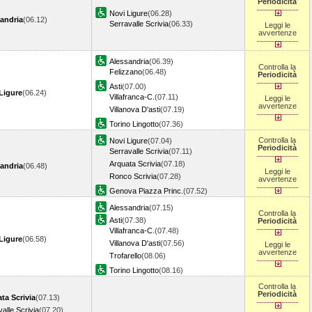
Periodicità
Novi Ligure
(06.28)
andria
(06.12)
Serravalle Scrivia
(06.33)
Leggi le
avvertenze
Alessandria
(06.39)
Controlla la
Felizzano
(06.48)
Periodicità
Asti
(07.00)
Ligure
(06.24)
Villafranca-C.
(07.11)
Leggi le
avvertenze
Villanova D'asti
(07.19)
Torino Lingotto
(07.36)
Controlla la
Novi Ligure
(07.04)
Periodicità
Serravalle Scrivia
(07.11)
Arquata Scrivia
(07.18)
andria
(06.48)
Leggi le
Ronco Scrivia
(07.28)
avvertenze
Genova Piazza Princ.
(07.52)
Alessandria
(07.15)
Controlla la
Asti
(07.38)
Periodicità
Villafranca-C.
(07.48)
Ligure
(06.58)
Villanova D'asti
(07.56)
Leggi le
avvertenze
Trofarello
(08.06)
Torino Lingotto
(08.16)
Controlla la
Periodicità
ta Scrivia
(07.13)
alle Scrivia
(07.20)