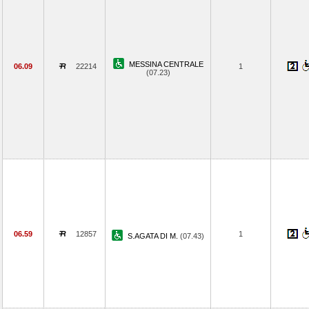
MESSINA CENTRALE
06.09
22214
1
(07.23)
06.59
12857
1
S.AGATA DI M.
(07.43)