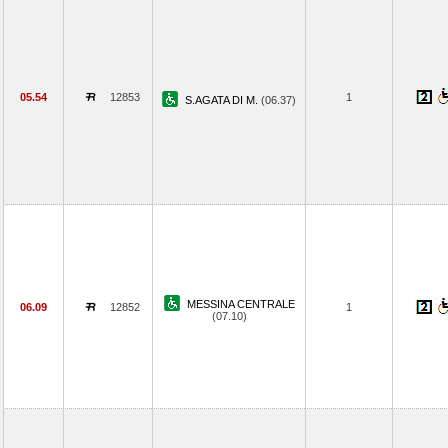
05.54
12853
1
S.AGATA DI M.
(06.37)
MESSINA CENTRALE
06.09
12852
1
(07.10)