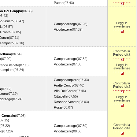
Paese
(07.43)
o Del Grappa
(06.36)
06.43)
o Veneto
(06.47)
Leggi le
Campodarsego
(07.25)
avvertenze
la
(06.57)
Vigodarzere
(07.32)
el Conte
(07.05)
Centro
(07.11)
sampiero
(07.16)
Controlla la
elluna
(06.54)
Periodicità
o
(07.02)
Campodarsego
(07.32)
Vigodarzere
(07.38)
Leggi le
franco Veneto
(07.13)
avvertenze
sampiero
(07.24)
Camposampiero
(07.33)
Controlla la
Fratte Centro
(07.40)
Periodicità
a
(07.12)
Villa Del Conte
(07.46)
rzere
(07.19)
Cittadella
(07.55)
Leggi le
darsego
(07.24)
avvertenze
Rossano Veneto
(08.03)
Rosa'
(08.07)
o Centrale
(07.08)
07.15)
Controlla la
(07.22)
Campodarsego
(07.59)
Periodicità
do
(07.28)
Vigodarzere
(08.06)