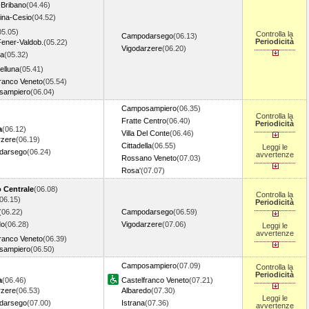
-Bribano
(04.46)
ina-Cesio
(04.52)
05.05)
Controlla la
Campodarsego
(06.13)
Periodicità
Fener-Valdob.
(05.22)
Vigodarzere
(06.20)
a
(05.32)
elluna
(05.41)
franco Veneto
(05.54)
sampiero
(06.04)
Camposampiero
(06.35)
Controlla la
Fratte Centro
(06.40)
Periodicità
a
(06.12)
Villa Del Conte
(06.46)
rzere
(06.19)
Cittadella
(06.55)
Leggi le
darsego
(06.24)
avvertenze
Rossano Veneto
(07.03)
Rosa'
(07.07)
o Centrale
(06.08)
Controlla la
06.15)
Periodicità
(06.22)
Campodarsego
(06.59)
do
(06.28)
Vigodarzere
(07.06)
Leggi le
avvertenze
franco Veneto
(06.39)
sampiero
(06.50)
Camposampiero
(07.09)
Controlla la
Periodicità
a
(06.46)
Castelfranco Veneto
(07.21)
rzere
(06.53)
Albaredo
(07.30)
Leggi le
darsego
(07.00)
Istrana
(07.36)
avvertenze