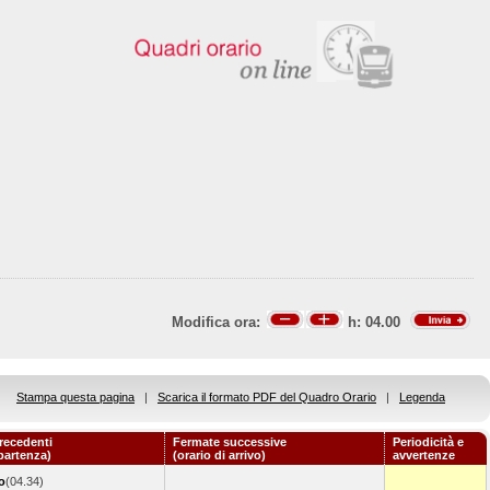
Modifica ora:
h:
04.00
Stampa questa pagina
|
Scarica il formato PDF del Quadro Orario
|
Legenda
recedenti
Fermate successive
Periodicità e
 partenza)
(orario di arrivo)
avvertenze
o
(04.34)