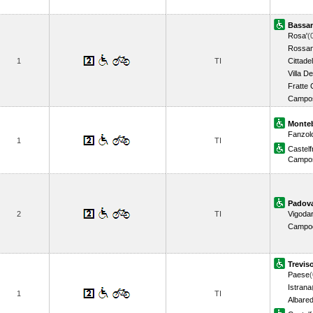
Bassan
Rosa'
(
Rossan
1
TI
Cittadel
Villa D
Fratte 
Campo
Monteb
Fanzol
1
TI
Castel
Campo
Padov
2
TI
Vigoda
Campo
Trevis
Paese
(
Istrana
1
TI
Albare