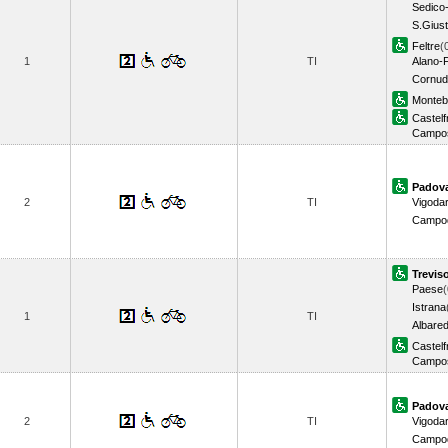
Sedico
S.Giust
Feltre
(
1
TI
Alano-
Cornud
Monteb
Castel
Campo
Padov
2
TI
Vigoda
Campo
Trevis
Paese
(
Istrana
1
TI
Albare
Castel
Campo
Padov
2
TI
Vigoda
Campo