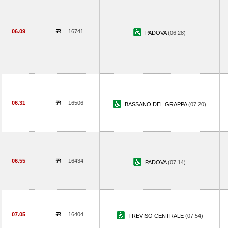
06.09
16741
PADOVA
(06.28)
06.31
16506
BASSANO DEL GRAPPA
(07.20)
06.55
16434
PADOVA
(07.14)
07.05
16404
TREVISO CENTRALE
(07.54)