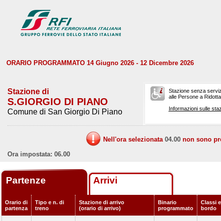
ORARIO PROGRAMMATO 14 Giugno 2026 - 12 Dicembre 2026
Stazione di
Stazione senza serviz
alle Persone a Ridotta 
S.GIORGIO DI PIANO
Informazioni sulle staz
Comune di San Giorgio Di Piano
Nell'ora selezionata
04.00
non sono prev
Ora impostata: 06.00
Partenze
Arrivi
Orario di
Tipo e n. di
Stazione di arrivo
Binario
Classi e
partenza
treno
(orario di arrivo)
programmato
bordo