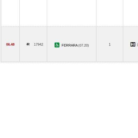
06.48
17942
1
FERRARA
(07.20)