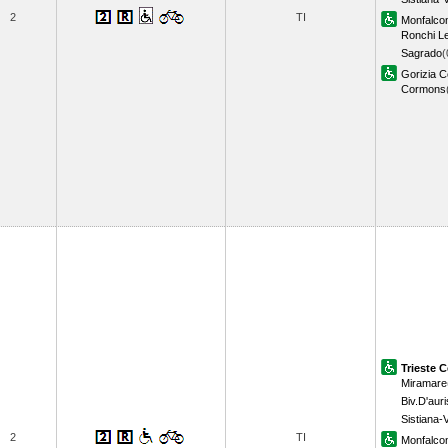
2
TI
Monfalco
Ronchi L
Sagrado
(
Gorizia C
Cormons
Trieste C
Miramare
Biv.D'auri
Sistiana-
2
TI
Monfalco