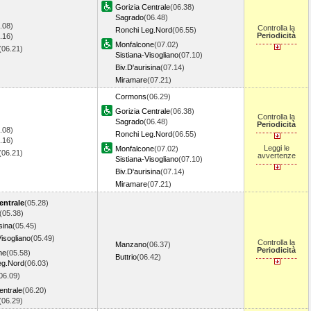
Gorizia Centrale
(06.38)
Sagrado
(06.48)
.08)
Controlla la
Ronchi Leg.Nord
(06.55)
Periodicità
.16)
Monfalcone
(07.02)
(06.21)
Sistiana-Visogliano
(07.10)
Biv.D'aurisina
(07.14)
Miramare
(07.21)
Cormons
(06.29)
Gorizia Centrale
(06.38)
Controlla la
Sagrado
(06.48)
Periodicità
.08)
Ronchi Leg.Nord
(06.55)
.16)
Leggi le
Monfalcone
(07.02)
(06.21)
avvertenze
Sistiana-Visogliano
(07.10)
Biv.D'aurisina
(07.14)
Miramare
(07.21)
entrale
(05.28)
(05.38)
sina
(05.45)
Visogliano
(05.49)
Controlla la
Manzano
(06.37)
Periodicità
ne
(05.58)
Buttrio
(06.42)
eg.Nord
(06.03)
06.09)
entrale
(06.20)
(06.29)