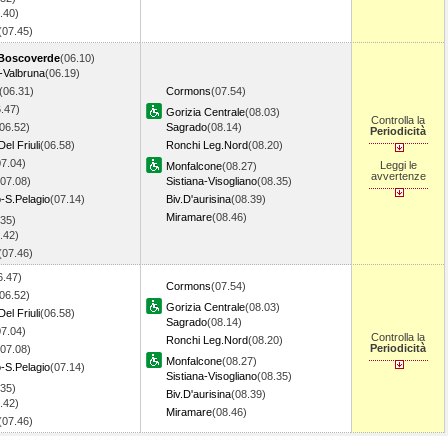
.40)
(07.45)
 Boscoverde
(06.10)
-Valbruna
(06.19)
(06.31)
Cormons
(07.54)
.47)
Gorizia Centrale
(08.03)
Controlla la
06.52)
Sagrado
(08.14)
Periodicità
l Friuli
(06.58)
Ronchi Leg.Nord
(08.20)
07.04)
Leggi le
Monfalcone
(08.27)
avvertenze
(07.08)
Sistiana-Visogliano
(08.35)
-S.Pelagio
(07.14)
Biv.D'aurisina
(08.39)
Miramare
(08.46)
.35)
.42)
(07.46)
6.47)
Cormons
(07.54)
06.52)
Gorizia Centrale
(08.03)
l Friuli
(06.58)
Sagrado
(08.14)
07.04)
Controlla la
Ronchi Leg.Nord
(08.20)
Periodicità
(07.08)
Monfalcone
(08.27)
-S.Pelagio
(07.14)
Sistiana-Visogliano
(08.35)
.35)
Biv.D'aurisina
(08.39)
.42)
Miramare
(08.46)
(07.46)