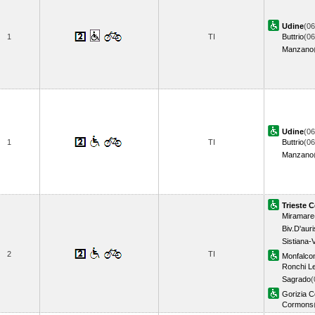
Udine
(06
1
TI
Buttrio
(06
Manzano
Udine
(06
1
TI
Buttrio
(06
Manzano
Trieste C
Miramare
Biv.D'auri
Sistiana-
2
TI
Monfalco
Ronchi L
Sagrado
(
Gorizia C
Cormons