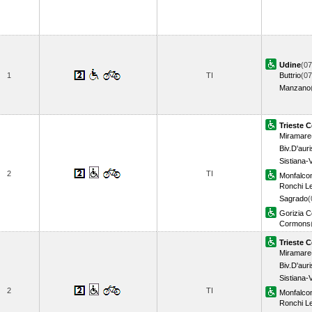
Udine
(07
1
TI
Buttrio
(07
Manzano
Trieste C
Miramare
Biv.D'auri
Sistiana-
2
TI
Monfalco
Ronchi L
Sagrado
(
Gorizia C
Cormons
Trieste C
Miramare
Biv.D'auri
Sistiana-
2
TI
Monfalco
Ronchi L