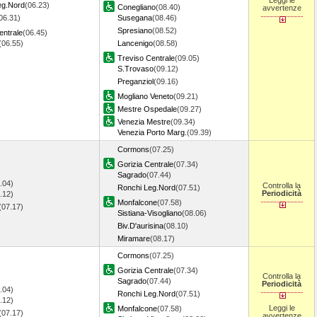
Leggi le
eg.Nord
(06.23)
Conegliano
(08.40)
avvertenze
06.31)
Susegana
(08.46)
Spresiano
(08.52)
entrale
(06.45)
(06.55)
Lancenigo
(08.58)
Treviso Centrale
(09.05)
S.Trovaso
(09.12)
Preganziol
(09.16)
Mogliano Veneto
(09.21)
Mestre Ospedale
(09.27)
Venezia Mestre
(09.34)
Venezia Porto Marg.
(09.39)
Cormons
(07.25)
Gorizia Centrale
(07.34)
Sagrado
(07.44)
.04)
Controlla la
Ronchi Leg.Nord
(07.51)
Periodicità
.12)
Monfalcone
(07.58)
(07.17)
Sistiana-Visogliano
(08.06)
Biv.D'aurisina
(08.10)
Miramare
(08.17)
Cormons
(07.25)
Gorizia Centrale
(07.34)
Controlla la
Sagrado
(07.44)
Periodicità
.04)
Ronchi Leg.Nord
(07.51)
.12)
Leggi le
Monfalcone
(07.58)
(07.17)
avvertenze