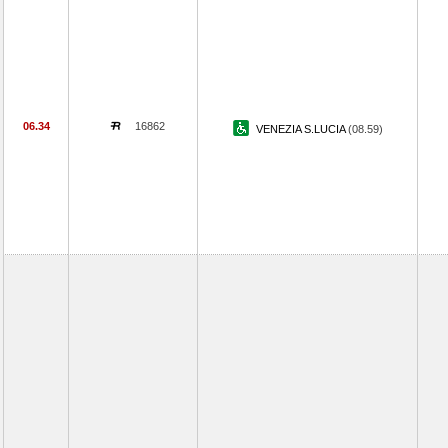
06.34
16862
VENEZIA S.LUCIA
(08.59)