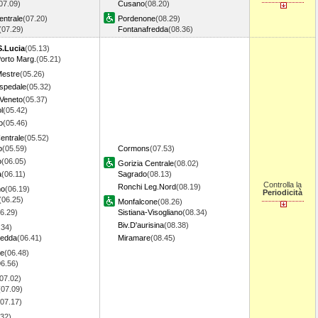
07.09)
Cusano
(08.20)
entrale
(07.20)
Pordenone
(08.29)
(07.29)
Fontanafredda
(08.36)
S.Lucia
(05.13)
orto Marg.
(05.21)
Mestre
(05.26)
spedale
(05.32)
 Veneto
(05.37)
l
(05.42)
o
(05.46)
entrale
(05.52)
o
(05.59)
Cormons
(07.53)
o
(06.05)
Gorizia Centrale
(08.02)
a
(06.11)
Sagrado
(08.13)
Controlla la
Ronchi Leg.Nord
(08.19)
no
(06.19)
Periodicità
(06.25)
Monfalcone
(08.26)
6.29)
Sistiana-Visogliano
(08.34)
Biv.D'aurisina
(08.38)
.34)
redda
(06.41)
Miramare
(08.45)
ne
(06.48)
06.56)
07.02)
(07.09)
(07.17)
.32)