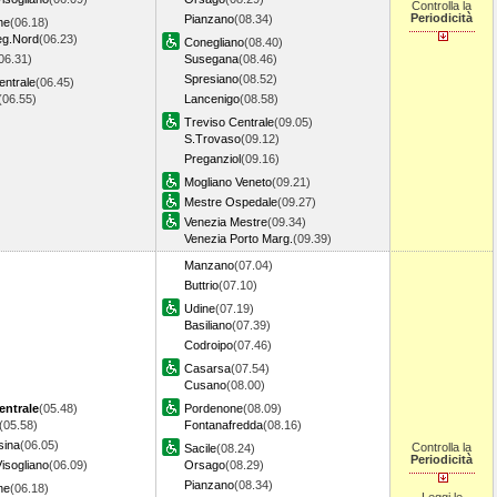
Controlla la
Periodicità
Pianzano
(08.34)
ne
(06.18)
eg.Nord
(06.23)
Conegliano
(08.40)
06.31)
Susegana
(08.46)
Spresiano
(08.52)
entrale
(06.45)
(06.55)
Lancenigo
(08.58)
Treviso Centrale
(09.05)
S.Trovaso
(09.12)
Preganziol
(09.16)
Mogliano Veneto
(09.21)
Mestre Ospedale
(09.27)
Venezia Mestre
(09.34)
Venezia Porto Marg.
(09.39)
Manzano
(07.04)
Buttrio
(07.10)
Udine
(07.19)
Basiliano
(07.39)
Codroipo
(07.46)
Casarsa
(07.54)
Cusano
(08.00)
entrale
(05.48)
Pordenone
(08.09)
(05.58)
Fontanafredda
(08.16)
sina
(06.05)
Controlla la
Sacile
(08.24)
Periodicità
Visogliano
(06.09)
Orsago
(08.29)
Pianzano
(08.34)
ne
(06.18)