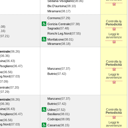
Sistiana-Visogliano
(08.06)
Biv.D'aurisina
(08.10)
Miramare
(08.17)
Cormons
(07.29)
Controlla la
Gorizia Centrale
(07.38)
Periodicità
.08)
Sagrado
(07.48)
.16)
Ronchi Leg.Nord
(07.55)
Leggi le
(07.21)
avvertenze
Monfalcone
(08.01)
Miramare
(08.18)
entrale
(06.26)
(06.36)
sina
(06.43)
Controlla la
Periodicità
Visogliano
(06.47)
Manzano
(07.37)
ne
(06.56)
Buttrio
(07.42)
Leggi le
eg.Nord
(07.03)
avvertenze
07.09)
entrale
(07.20)
(07.29)
Manzano
(07.37)
entrale
(06.26)
(06.36)
Buttrio
(07.42)
sina
(06.43)
Controlla la
Udine
(07.52)
Periodicità
Visogliano
(06.47)
Basiliano
(08.01)
Codroipo
(08.08)
ne
(06.56)
Leggi le
eg.Nord
(07.03)
Casarsa
(08.15)
avvertenze