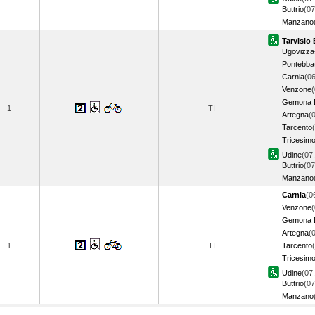
Buttrio
(07
Manzano
Tarvisio
Ugovizza
Pontebba
Carnia
(06
Venzone
(
Gemona De
1
TI
Artegna
(
Tarcento
Tricesimo
Udine
(07
Buttrio
(07
Manzano
Carnia
(0
Venzone
(
Gemona De
Artegna
(
1
TI
Tarcento
Tricesimo
Udine
(07
Buttrio
(07
Manzano