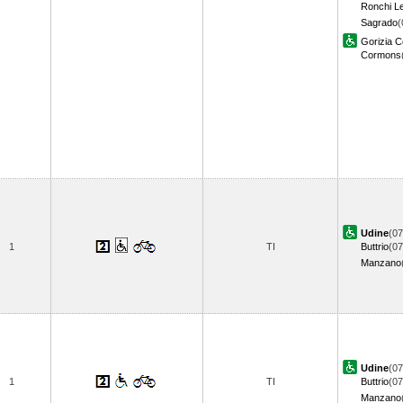
Ronchi L
Sagrado
(
Gorizia C
Cormons
Udine
(07
1
TI
Buttrio
(07
Manzano
Udine
(07
1
TI
Buttrio
(07
Manzano