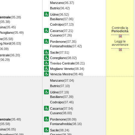
Manzano
(06.37)
Buttrio
(06.42)
Udine
(06.52)
entrale
(05.28)
Basiliano
(07.06)
(05.38)
Codroipo
(07.13)
sina
(05.45)
Controlla la
Casarsa
(07.21)
Periodicità
Visogliano
(05.49)
Cusano
(07.26)
ne
(05.58)
Leggi le
Pordenone
(07.35)
eg.Nord
(06.03)
avvertenze
Fontanafredda
(07.42)
06.09)
Sacile
(07.51)
entrale
(06.20)
Conegliano
(08.02)
(06.29)
Treviso Centrale
(08.21)
Mogliano Veneto
(08.34)
Venezia Mestre
(08.46)
Manzano
(07.04)
Buttrio
(07.10)
Udine
(07.19)
Basiliano
(07.39)
Codroipo
(07.46)
Casarsa
(07.54)
Cusano
(08.00)
entrale
(05.48)
Pordenone
(08.09)
(05.58)
Fontanafredda
(08.16)
sina
(06.05)
Sacile
(08.24)
Visogliano
(06.09)
Orsago
(08.29)