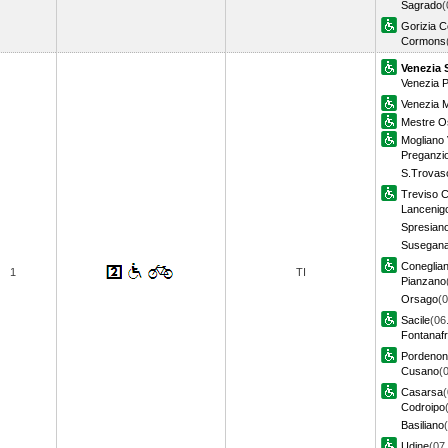
Sagrado
(
Gorizia C
Cormons
Venezia 
Venezia P
Venezia 
Mestre O
Mogliano
Preganzio
S.Trovas
Treviso C
Lancenig
Spresian
Susegan
Coneglia
1
TI
Pianzano
Orsago
(0
Sacile
(06
Fontanaf
Pordeno
Cusano
(
Casarsa
(
Codroipo
Basiliano
Udine
(07