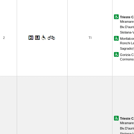
Trieste C
Miramare
Biv.D'auri
Sistiana-
2
TI
Monfalco
Ronchi L
Sagrado
(
Gorizia C
Cormons
Trieste C
Miramare
Biv.D'auri
Sistiana-