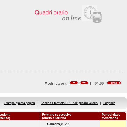
Modifica ora:
h:
04.00
Stampa questa pagina
|
Scarica il formato PDF del Quadro Orario
|
Legenda
cedenti
Fermate successive
Periodicità e
artenza)
(orario di arrivo)
avvertenze
Cormons
(06.29)