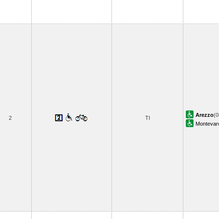
Arezzo
(0
2
TI
Montevarc