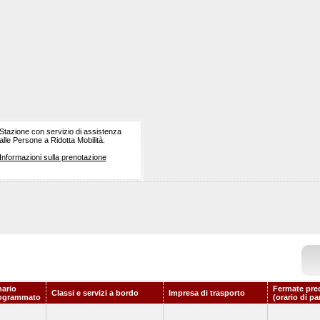
Stazione con servizio di assistenza
alle Persone a Ridotta Mobilità.
Informazioni sulla prenotazione
nario
Fermate pre
Classi e servizi a bordo
Impresa di trasporto
ogrammato
(orario di pa