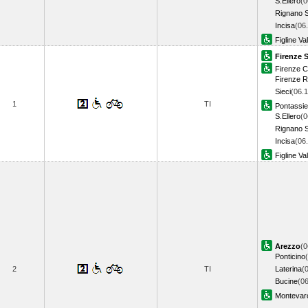
S.Ellero
(0
Rignano S
Incisa
(06
Figline Va
Firenze 
Firenze 
Firenze 
Sieci
(06.1
1
TI
Pontassi
S.Ellero
(0
Rignano S
Incisa
(06
Figline Va
Arezzo
(0
Ponticino
2
TI
Laterina
(
Bucine
(06
Montevarc