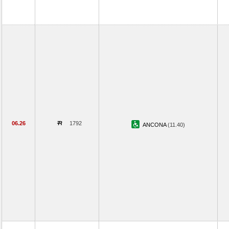
06.26
1792
ANCONA
(11.40)