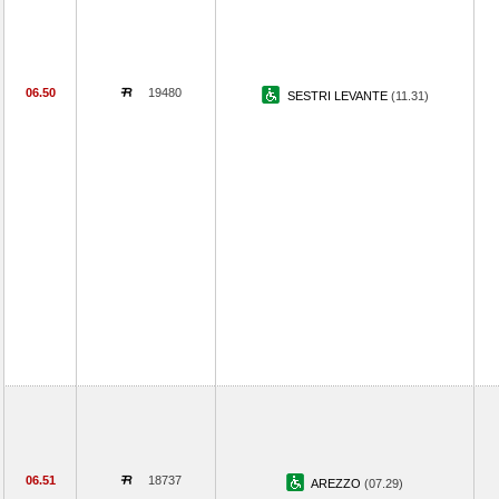
06.50
19480
SESTRI LEVANTE
(11.31)
06.51
18737
AREZZO
(07.29)