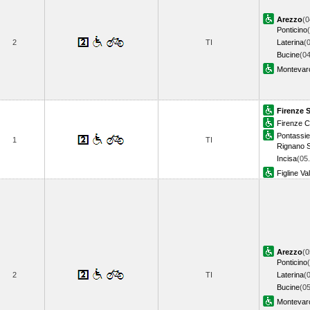
Arezzo
(0
Ponticino
2
TI
Laterina
(
Bucine
(04
Montevarc
Firenze 
Firenze 
Pontassi
1
TI
Rignano S
Incisa
(05
Figline Va
Arezzo
(0
Ponticino
2
TI
Laterina
(
Bucine
(05
Montevarc