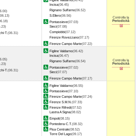
Figline Valdarno
(06.41)
Incisa
(06.45)
Rignano Sull'arno
(06.52)
6.00)
(06.13)
S.Ellero
(06.56)
Controlla la
Periodicità
06.18)
Pontassieve
(07.03)
.23)
Sieci
(07.08)
Compiobbi
(07.12)
hi-T.
(06.31)
Firenze Rovezzano
(07.17)
Firenze Campo Marte
(07.22)
Figline Valdarno
(06.42)
Incisa
(06.47)
6.05)
Controlla la
Rignano Sull'arno
(06.54)
Periodicità
.23)
Pontassieve
(07.02)
hi-T.
(06.31)
Sieci
(07.07)
Firenze Campo Marte
(07.17)
Figline Valdarno
(06.55)
Pontassieve
(07.10)
Firenze Campo Marte
(07.24)
Firenze S.M.N.
(07.33)
Firenze Rifredi
(07.52)
Lastra A Signa
(08.02)
Empoli
(08.15)
Pontedera-C.T.
(08.32)
Pisa Centrale
(08.52)
Torre Del Lago
(09.17)