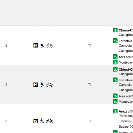
Chiusi-C
Castiglio
Terontola
2
TI
Camucia-
Castiglion
Arezzo
(0
Montevarc
Chiusi-C
Castiglio
Terontola
2
TI
Camucia-
Castiglion
Arezzo
(0
Montevarc
Arezzo
(0
Ponticino
2
TI
Laterina
(
Bucine
(06
Montevarc