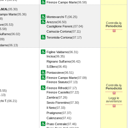
Firenze Campo Marte
(06.58)
S.M.N.
(05.30)
Campo Marte
(05.36)
Montevarchi-T.
(06.25)
8)
Arezzo
(06.50)
Controlla la
eve
(05.53)
Periodicità
Castiglione Fiorent.
(07.04)
5.58)
Camucia-Cortona
(07.11)
ull'arno
(06.02)
Terontola-Cortona
(07.17)
.09)
ldarno
(06.13)
Figline Valdarno
(06.31)
Incisa
(06.35)
Rignano Sull'arno
(06.42)
S.Ellero
(06.45)
Pontassieve
(06.51)
Firenze Campo Marte
(07.09)
Firenze Statuto
(07.13)
Controlla la
Firenze Rifredi
(07.17)
Periodicità
5.55)
Firenze Castello
(07.22)
.13)
Zambra
(07.26)
Leggi le
hi-T.
(06.21)
avvertenze
Sesto Fiorentino
(07.30)
Il Neto
(07.33)
Pratignone
(07.37)
Calenzano
(07.41)
Prato Centrale
(07.46)