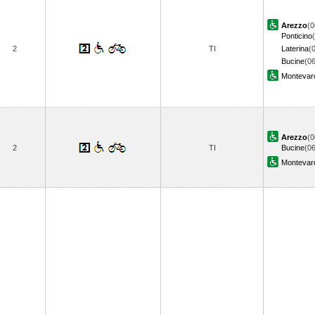
Arezzo
(0
Ponticino
2
TI
Laterina
(
Bucine
(06
Montevarc
Arezzo
(0
2
TI
Bucine
(06
Montevarc