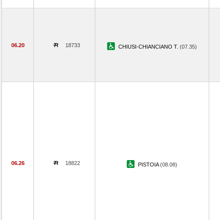
06.20
18733
CHIUSI-CHIANCIANO T.
(07.35)
06.26
18822
PISTOIA
(08.08)