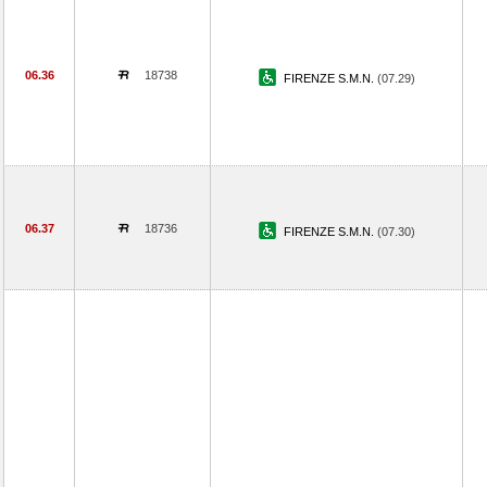
06.36
18738
FIRENZE S.M.N.
(07.29)
06.37
18736
FIRENZE S.M.N.
(07.30)