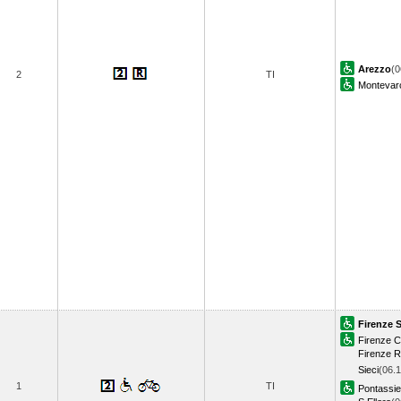
Arezzo
(0
2
TI
Montevarc
Firenze 
Firenze 
Firenze 
Sieci
(06.1
1
TI
Pontassi