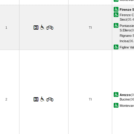
Firenze 
Firenze 
Sieci
(05.4
Pontassi
1
TI
S.Ellero
(0
Rignano S
Incisa
(06
Figline Va
Arezzo
(0
2
TI
Bucine
(06
Montevarc