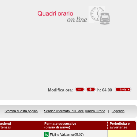
Modifica ora:
h:
04.00
Stampa questa pagina
|
Scarica il formato PDF del Quadro Orario
|
Legenda
cedenti
Fermate successive
Periodicità e
rtenza)
(orario di arrivo)
avvertenze
Figline Valdarno
(05.07)