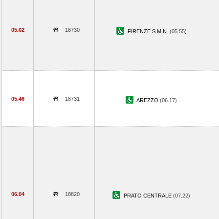
05.02
18730
FIRENZE S.M.N.
(05.55)
05.46
18731
AREZZO
(06.17)
06.04
18820
PRATO CENTRALE
(07.22)