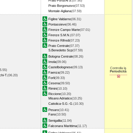
Prato Porta Al S.
(07.50)
Prato Borgonuovo
(07.53)
Montale-Agliana
(07.59)
Figline Valdarno
(06.31)
Pontassieve
(06.46)
Firenze Campo Marte
(07.01)
Firenze S.M.N.
(07.07)
Firenze Rifredi
(07.23)
Prato Centrale
(07.37)
S.Benedetto Scp
(07.59)
Bologna Centrale
(08.26)
Imola
(09.06)
Castelbolognese
(09.13)
Controlla la
5.55)
Periodicità
Faenza
(09.22)
hi-T.
(06.20)
Forli
(09.33)
Cesena
(09.50)
Rimini
(10.10)
Riccione
(10.20)
Misano Adriatico
(10.25)
Cattolica-S.G.-G.
(10.30)
Pesaro
(10.41)
Fano
(10.50)
Senigallia
(11.04)
Falconara Marittima
(11.17)