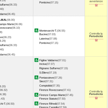
6.29)
avvertenze
Ponticino
(07.15)
ull'arno
(06.33)
.40)
ldarno
(06.45)
S.M.N.
(06.00)
Campo Marte
(06.06)
Rovezzano
(06.10)
Montevarchi-T.
(06.55)
8)
Controlla la
Bucine
(07.03)
Periodicità
eve
(06.23)
Laterina
(07.08)
6.29)
Ponticino
(07.15)
ull'arno
(06.33)
.40)
ldarno
(06.45)
Figline Valdarno
(07.01)
Incisa
(07.07)
Rignano Sull'arno
(07.15)
S.Ellero
(07.19)
Pontassieve
(07.26)
Sieci
(07.31)
Compiobbi
(07.35)
6.20)
(06.32)
Firenze Rovezzano
(07.41)
Controlla la
Periodicità
06.38)
Firenze Campo Marte
(07.45)
.43)
Firenze Statuto
(07.50)
hi-T.
(06.50)
Firenze Rifredi
(07.54)
Firenze Castello
(07.59)