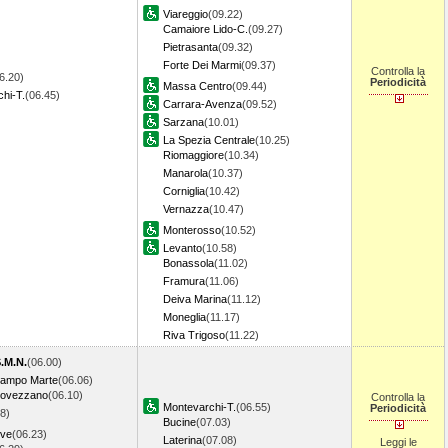
Viareggio
(09.22)
Camaiore Lido-C.
(09.27)
Pietrasanta
(09.32)
Forte Dei Marmi
(09.37)
Controlla la
6.20)
Periodicità
Massa Centro
(09.44)
hi-T.
(06.45)
Carrara-Avenza
(09.52)
Sarzana
(10.01)
La Spezia Centrale
(10.25)
Riomaggiore
(10.34)
Manarola
(10.37)
Corniglia
(10.42)
Vernazza
(10.47)
Monterosso
(10.52)
Levanto
(10.58)
Bonassola
(11.02)
Framura
(11.06)
Deiva Marina
(11.12)
Moneglia
(11.17)
Riva Trigoso
(11.22)
S.M.N.
(06.00)
Campo Marte
(06.06)
Rovezzano
(06.10)
Controlla la
Montevarchi-T.
(06.55)
Periodicità
8)
Bucine
(07.03)
eve
(06.23)
Laterina
(07.08)
Leggi le