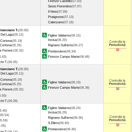
Firenze Castello
(07.03)
Sesto Fiorentino
(07.07)
Il Neto
(07.09)
Pratignone
(07.13)
Calenzano
(07.16)
hianciano T.
(05.00)
n Del Lago
(05.12)
Figline Valdarno
(06.15)
Incisa
(06.20)
-Cortona
(05.19)
Controlla la
Periodicità
Cortona
(05.25)
Rignano Sull'arno
(06.27)
e Fiorent.
(05.32)
Pontassieve
(06.34)
5.43)
Firenze Campo Marte
(06.48)
hi-T.
(06.05)
hianciano T.
(05.00)
n Del Lago
(05.12)
-Cortona
(05.19)
Controlla la
Figline Valdarno
(06.19)
Periodicità
Cortona
(05.25)
Firenze Campo Marte
(06.38)
e Fiorent.
(05.32)
5.50)
hi-T.
(06.09)
Figline Valdarno
(06.24)
5.40)
Incisa
(06.29)
(05.54)
Controlla la
Rignano Sull'arno
(06.36)
Periodicità
05.59)
S.Ellero
(06.40)
.05)
Pontassieve
(06.46)
hi-T.
(06.14)