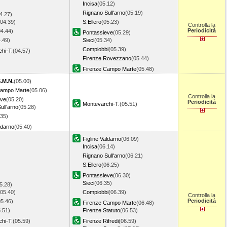
Incisa
(05.12)
Rignano Sull'arno
(05.19)
4.27)
(04.39)
S.Ellero
(05.23)
Controlla la
Periodicità
04.44)
Pontassieve
(05.29)
.49)
Sieci
(05.34)
Compiobbi
(05.39)
hi-T.
(04.57)
Firenze Rovezzano
(05.44)
Firenze Campo Marte
(05.48)
S.M.N.
(05.00)
Campo Marte
(05.06)
Controlla la
eve
(05.20)
Periodicità
Montevarchi-T.
(05.51)
ull'arno
(05.28)
.35)
ldarno
(05.40)
Figline Valdarno
(06.09)
Incisa
(06.14)
Rignano Sull'arno
(06.21)
S.Ellero
(06.25)
Pontassieve
(06.30)
Sieci
(06.35)
5.28)
(05.40)
Compiobbi
(06.39)
Controlla la
Periodicità
05.46)
Firenze Campo Marte
(06.48)
.51)
Firenze Statuto
(06.53)
hi-T.
(05.59)
Firenze Rifredi
(06.59)