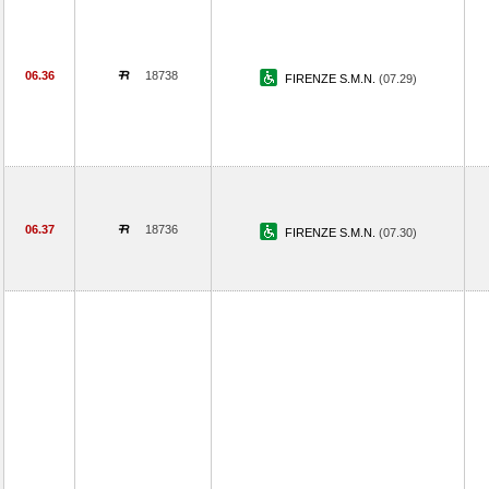
06.36
18738
FIRENZE S.M.N.
(07.29)
06.37
18736
FIRENZE S.M.N.
(07.30)