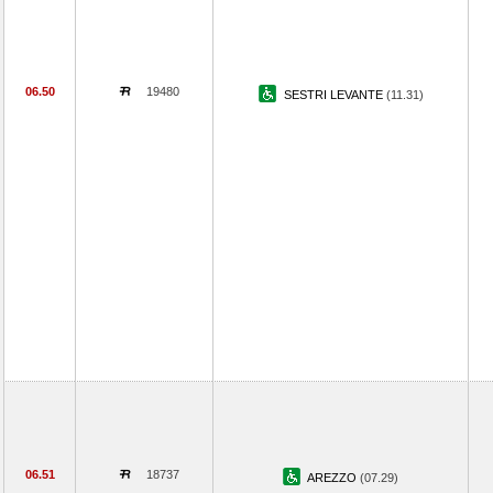
06.50
19480
SESTRI LEVANTE
(11.31)
06.51
18737
AREZZO
(07.29)