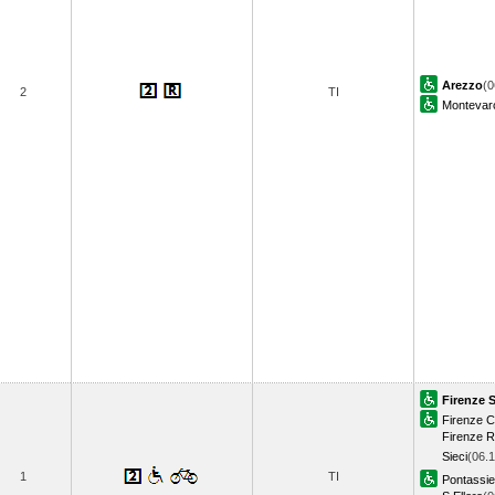
Arezzo
(0
2
TI
Montevarc
Firenze 
Firenze 
Firenze 
Sieci
(06.1
1
TI
Pontassi