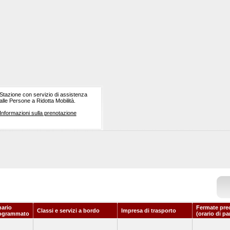
Stazione con servizio di assistenza
alle Persone a Ridotta Mobilità.
Informazioni sulla prenotazione
nario
Fermate pre
Classi e servizi a bordo
Impresa di trasporto
ogrammato
(orario di pa