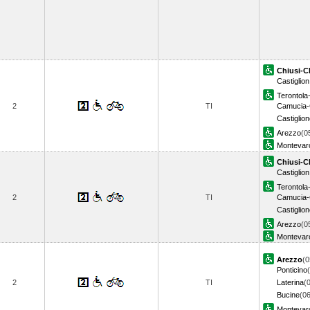
Chiusi-C
Castiglio
Terontola
2
TI
Camucia-
Castiglion
Arezzo
(0
Montevarc
Chiusi-C
Castiglio
Terontola
2
TI
Camucia-
Castiglion
Arezzo
(0
Montevarc
Arezzo
(0
Ponticino
2
TI
Laterina
(
Bucine
(06
Montevarc