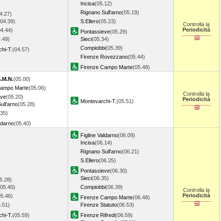
Incisa
(05.12)
Rignano Sull'arno
(05.19)
4.27)
(04.39)
S.Ellero
(05.23)
Controlla la
Periodicità
04.44)
Pontassieve
(05.29)
.49)
Sieci
(05.34)
Compiobbi
(05.39)
hi-T.
(04.57)
Firenze Rovezzano
(05.44)
Firenze Campo Marte
(05.48)
S.M.N.
(05.00)
Campo Marte
(05.06)
Controlla la
eve
(05.20)
Periodicità
Montevarchi-T.
(05.51)
ull'arno
(05.28)
.35)
ldarno
(05.40)
Figline Valdarno
(06.09)
Incisa
(06.14)
Rignano Sull'arno
(06.21)
S.Ellero
(06.25)
Pontassieve
(06.30)
Sieci
(06.35)
5.28)
(05.40)
Compiobbi
(06.39)
Controlla la
Periodicità
05.46)
Firenze Campo Marte
(06.48)
.51)
Firenze Statuto
(06.53)
hi-T.
(05.59)
Firenze Rifredi
(06.59)