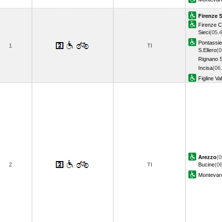
Firenze 
Firenze 
Sieci
(05.4
Pontassi
1
TI
S.Ellero
(0
Rignano S
Incisa
(06
Figline Va
Arezzo
(0
2
TI
Bucine
(06
Montevarc