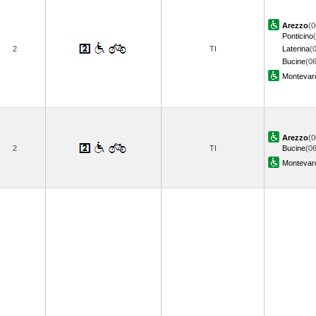
Arezzo
(0
Ponticino
2
TI
Laterina
(
Bucine
(06
Montevarc
Arezzo
(0
2
TI
Bucine
(06
Montevarc