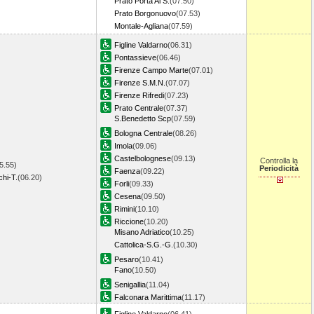
Prato Porta Al S.
(07.50)
Prato Borgonuovo
(07.53)
Montale-Agliana
(07.59)
Figline Valdarno
(06.31)
Pontassieve
(06.46)
Firenze Campo Marte
(07.01)
Firenze S.M.N.
(07.07)
Firenze Rifredi
(07.23)
Prato Centrale
(07.37)
S.Benedetto Scp
(07.59)
Bologna Centrale
(08.26)
Imola
(09.06)
Castelbolognese
(09.13)
Controlla la
5.55)
Periodicità
Faenza
(09.22)
hi-T.
(06.20)
Forli
(09.33)
Cesena
(09.50)
Rimini
(10.10)
Riccione
(10.20)
Misano Adriatico
(10.25)
Cattolica-S.G.-G.
(10.30)
Pesaro
(10.41)
Fano
(10.50)
Senigallia
(11.04)
Falconara Marittima
(11.17)