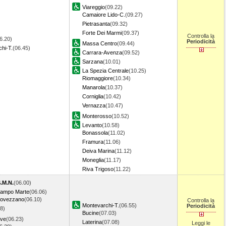
Viareggio
(09.22)
Camaiore Lido-C.
(09.27)
Pietrasanta
(09.32)
Forte Dei Marmi
(09.37)
Controlla la
6.20)
Periodicità
Massa Centro
(09.44)
hi-T.
(06.45)
Carrara-Avenza
(09.52)
Sarzana
(10.01)
La Spezia Centrale
(10.25)
Riomaggiore
(10.34)
Manarola
(10.37)
Corniglia
(10.42)
Vernazza
(10.47)
Monterosso
(10.52)
Levanto
(10.58)
Bonassola
(11.02)
Framura
(11.06)
Deiva Marina
(11.12)
Moneglia
(11.17)
Riva Trigoso
(11.22)
S.M.N.
(06.00)
Campo Marte
(06.06)
Rovezzano
(06.10)
Controlla la
Montevarchi-T.
(06.55)
Periodicità
8)
Bucine
(07.03)
eve
(06.23)
Laterina
(07.08)
Leggi le