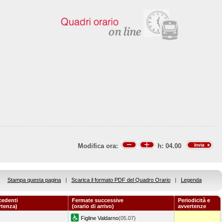
Modifica ora:
h:
04.00
Stampa questa pagina
|
Scarica il formato PDF del Quadro Orario
|
Legenda
cedenti
Fermate successive
Periodicità e
rtenza)
(orario di arrivo)
avvertenze
Figline Valdarno
(05.07)