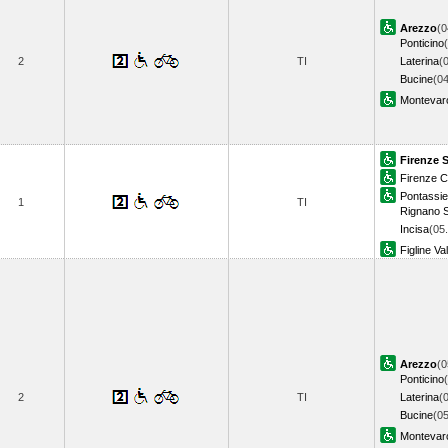
Arezzo
(0
Ponticino
2
TI
Laterina
(
Bucine
(04
Montevarc
Firenze 
Firenze 
Pontassi
1
TI
Rignano S
Incisa
(05
Figline Va
Arezzo
(0
Ponticino
2
TI
Laterina
(
Bucine
(05
Montevarc