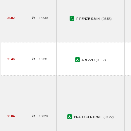
05.02
18730
FIRENZE S.M.N.
(05.55)
05.46
18731
AREZZO
(06.17)
06.04
18820
PRATO CENTRALE
(07.22)