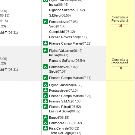
Figline Valdarno
(06.41)
Incisa
(06.45)
Rignano Sull'arno
(06.52)
6.00)
(06.13)
S.Ellero
(06.56)
Controlla la
Periodicità
06.18)
Pontassieve
(07.03)
.23)
Sieci
(07.08)
Compiobbi
(07.12)
hi-T.
(06.31)
Firenze Rovezzano
(07.17)
Firenze Campo Marte
(07.22)
Figline Valdarno
(06.42)
Incisa
(06.47)
6.05)
Controlla la
Rignano Sull'arno
(06.54)
Periodicità
.23)
Pontassieve
(07.02)
hi-T.
(06.31)
Sieci
(07.07)
Firenze Campo Marte
(07.17)
Figline Valdarno
(06.55)
Pontassieve
(07.10)
Firenze Campo Marte
(07.24)
Firenze S.M.N.
(07.33)
Firenze Rifredi
(07.52)
Lastra A Signa
(08.02)
Empoli
(08.15)
Pontedera-C.T.
(08.32)
Pisa Centrale
(08.52)
Torre Del Lago
(09.17)