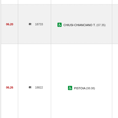
06.20
18733
CHIUSI-CHIANCIANO T.
(07.35)
06.26
18822
PISTOIA
(08.08)