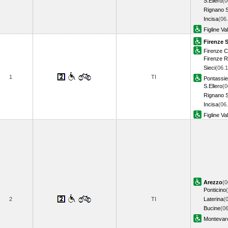
S.Ellero
(0
Rignano S
Incisa
(06
Figline Va
Firenze 
Firenze 
Firenze 
Sieci
(06.1
1
TI
Pontassi
S.Ellero
(0
Rignano S
Incisa
(06
Figline Va
Arezzo
(0
Ponticino
2
TI
Laterina
(
Bucine
(06
Montevarc