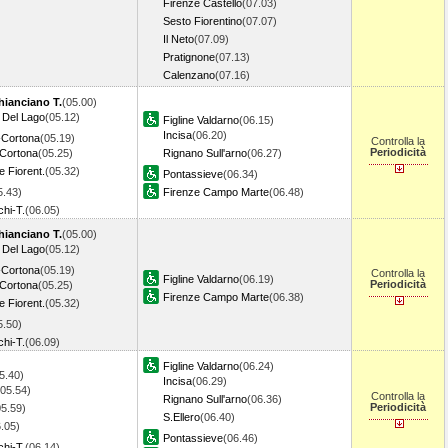
Firenze Castello
(07.03)
Sesto Fiorentino
(07.07)
Il Neto
(07.09)
Pratignone
(07.13)
Calenzano
(07.16)
hianciano T.
(05.00)
n Del Lago
(05.12)
Figline Valdarno
(06.15)
Incisa
(06.20)
-Cortona
(05.19)
Controlla la
Periodicità
Cortona
(05.25)
Rignano Sull'arno
(06.27)
e Fiorent.
(05.32)
Pontassieve
(06.34)
5.43)
Firenze Campo Marte
(06.48)
hi-T.
(06.05)
hianciano T.
(05.00)
n Del Lago
(05.12)
-Cortona
(05.19)
Controlla la
Figline Valdarno
(06.19)
Periodicità
Cortona
(05.25)
Firenze Campo Marte
(06.38)
e Fiorent.
(05.32)
5.50)
hi-T.
(06.09)
Figline Valdarno
(06.24)
5.40)
Incisa
(06.29)
(05.54)
Controlla la
Rignano Sull'arno
(06.36)
Periodicità
05.59)
S.Ellero
(06.40)
.05)
Pontassieve
(06.46)
hi-T.
(06.14)