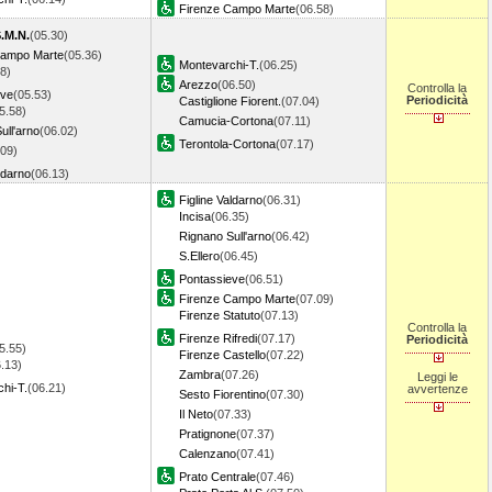
Firenze Campo Marte
(06.58)
S.M.N.
(05.30)
Campo Marte
(05.36)
Montevarchi-T.
(06.25)
8)
Arezzo
(06.50)
Controlla la
eve
(05.53)
Periodicità
Castiglione Fiorent.
(07.04)
5.58)
Camucia-Cortona
(07.11)
ull'arno
(06.02)
Terontola-Cortona
(07.17)
.09)
ldarno
(06.13)
Figline Valdarno
(06.31)
Incisa
(06.35)
Rignano Sull'arno
(06.42)
S.Ellero
(06.45)
Pontassieve
(06.51)
Firenze Campo Marte
(07.09)
Firenze Statuto
(07.13)
Controlla la
Firenze Rifredi
(07.17)
Periodicità
5.55)
Firenze Castello
(07.22)
.13)
Zambra
(07.26)
Leggi le
hi-T.
(06.21)
avvertenze
Sesto Fiorentino
(07.30)
Il Neto
(07.33)
Pratignone
(07.37)
Calenzano
(07.41)
Prato Centrale
(07.46)