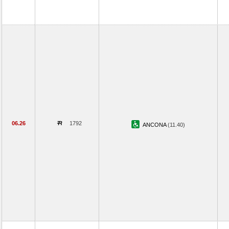
06.26
1792
ANCONA
(11.40)