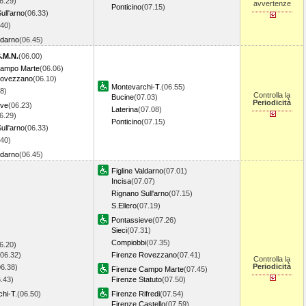
6.29)
avvertenze
Ponticino
(07.15)
ull'arno
(06.33)
.40)
ldarno
(06.45)
S.M.N.
(06.00)
Campo Marte
(06.06)
Rovezzano
(06.10)
Montevarchi-T.
(06.55)
8)
Controlla la
Bucine
(07.03)
Periodicità
eve
(06.23)
Laterina
(07.08)
6.29)
Ponticino
(07.15)
ull'arno
(06.33)
.40)
ldarno
(06.45)
Figline Valdarno
(07.01)
Incisa
(07.07)
Rignano Sull'arno
(07.15)
S.Ellero
(07.19)
Pontassieve
(07.26)
Sieci
(07.31)
Compiobbi
(07.35)
6.20)
(06.32)
Firenze Rovezzano
(07.41)
Controlla la
Periodicità
06.38)
Firenze Campo Marte
(07.45)
.43)
Firenze Statuto
(07.50)
hi-T.
(06.50)
Firenze Rifredi
(07.54)
Firenze Castello
(07.59)