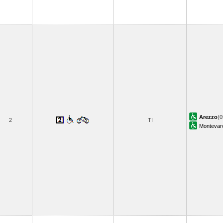
Arezzo
(0
2
TI
Montevarc