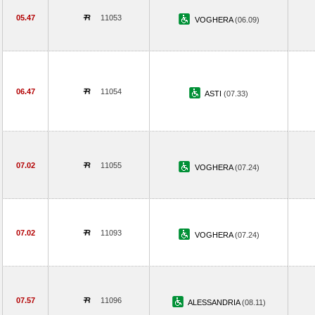
05.47
11053
VOGHERA
(06.09)
06.47
11054
ASTI
(07.33)
07.02
11055
VOGHERA
(07.24)
07.02
11093
VOGHERA
(07.24)
07.57
11096
ALESSANDRIA
(08.11)