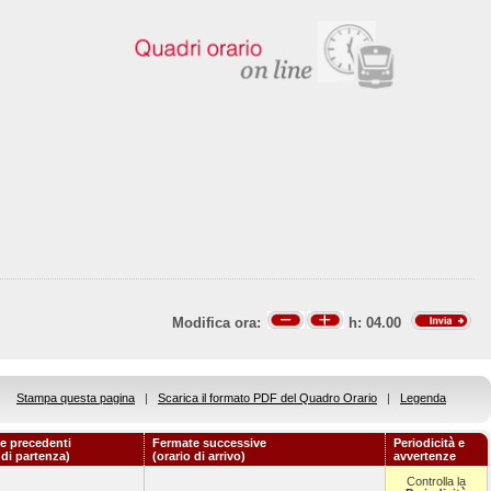
Modifica ora:
h:
04.00
Stampa questa pagina
|
Scarica il formato PDF del Quadro Orario
|
Legenda
e precedenti
Fermate successive
Periodicità e
 di partenza)
(orario di arrivo)
avvertenze
Controlla la