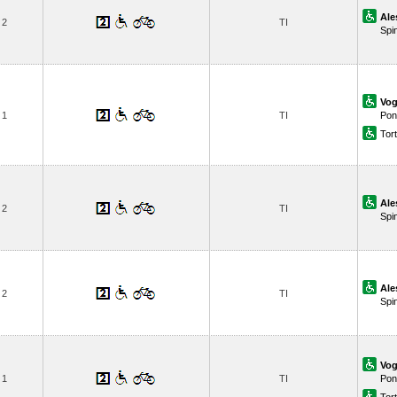
Ale
2
TI
Spi
Vog
1
TI
Pon
Tor
Ale
2
TI
Spi
Ale
2
TI
Spi
Vog
1
TI
Pon