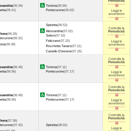
Periodicità
ssandria
(05.34)
Tortona
(05.56)
netta
(05.41)
Pontecurone
(06.02)
Leggi le
avvertenze
Spinetta
(06.52)
Controlla la
Alessandria
(07.02)
Periodicità
hera
(06.26)
Solero
(07.10)
tecurone
(06.32)
Felizzano
(07.15)
Leggi le
tona
(06.38)
avvertenze
Rocchetta Tanaro
(07.21)
Castello D'annone
(07.25)
Controlla la
Periodicità
ssandria
(06.49)
Tortona
(07.11)
netta
(06.56)
Pontecurone
(07.17)
Leggi le
avvertenze
Controlla la
Periodicità
ssandria
(06.49)
Tortona
(07.11)
netta
(06.56)
Pontecurone
(07.17)
Leggi le
avvertenze
Controlla la
Periodicità
hera
(07.36)
tecurone
(07.42)
Spinetta
(08.02)
Leggi le