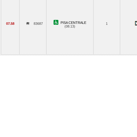
PISA CENTRALE
07.58
83687
1
(08.13)