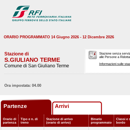
ORARIO PROGRAMMATO 14 Giugno 2026 - 12 Dicembre 2026
Stazione di
Stazione senza serviz
alle Persone a Ridotta 
S.GIULIANO TERME
Informazioni sulle staz
Comune di San Giuliano Terme
Ora impostata: 04.00
Partenze
Arrivi
Orario di
Tipo e n. di
Stazione di arrivo
Binario
Classi e 
partenza
treno
(orario di arrivo)
programmato
bordo