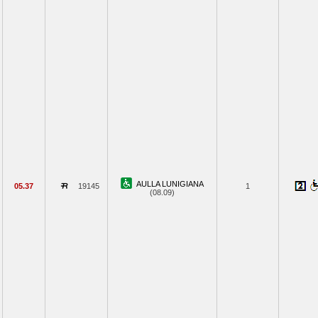
AULLA LUNIGIANA
05.37
19145
1
(08.09)