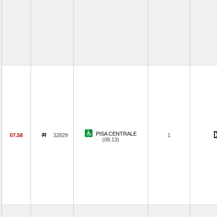
PISA CENTRALE
07.58
32829
1
(08.13)