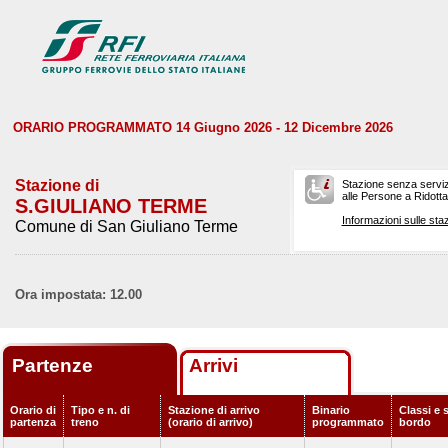
ORARIO PROGRAMMATO 14 Giugno 2026 - 12 Dicembre 2026
Stazione di
Stazione senza serviz
alle Persone a Ridotta 
S.GIULIANO TERME
Informazioni sulle staz
Comune di San Giuliano Terme
Ora impostata: 12.00
Partenze
Arrivi
Orario di
Tipo e n. di
Stazione di arrivo
Binario
Classi e s
partenza
treno
(orario di arrivo)
programmato
bordo