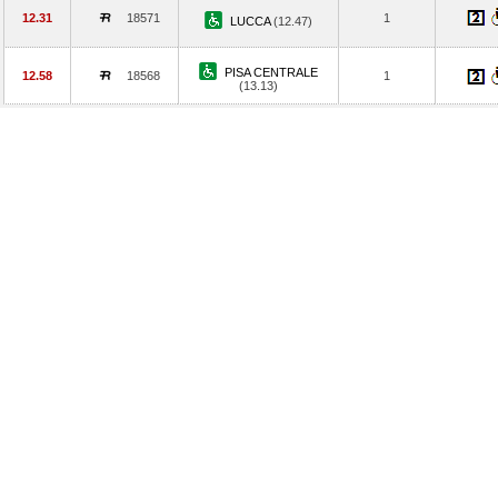
12.31
18571
1
LUCCA
(12.47)
PISA CENTRALE
12.58
18568
1
(13.13)