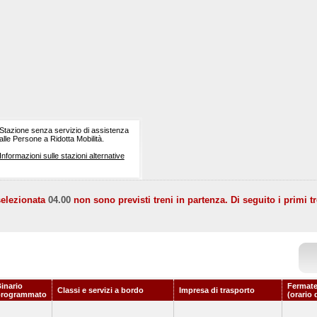
Stazione senza servizio di assistenza
alle Persone a Ridotta Mobilità.
Informazioni sulle stazioni alternative
selezionata
04.00
non sono previsti treni in partenza. Di seguito i primi tr
inario
Fermate
Classi e servizi a bordo
Impresa di trasporto
programmato
(orario 