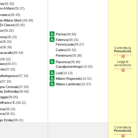
ria
(05.33)
eo A Mare
(05.37)
natico
(05.43)
ia-Milano Marit.
(05.49)
 Di Classe
(05.55)
se
(06.02)
Parma
(08.58)
enna
(06.23)
Fidenza
(09.15)
o
(06.33)
Fiorenzuola
(09.27)
i
(06.38)
Controlla la
Cadeo
(09.32)
Periodicità
acavallo
(06.44)
Pontenure
(09.38)
(06.52)
Leggi le
Piacenza
(09.48)
iano
(06.57)
avvertenze
Casalpusterlengo
(10.02)
rolo
(07.02)
Lodi
(10.13)
elbolognese
(07.10)
Milano Rogoredo
(10.31)
a
(07.16)
Milano Lambrate
(10.37)
gna Centrale
(07.50)
a Dell'emilia
(08.00)
ggia
(08.05)
elfranco E.
(08.11)
ena
(08.23)
era
(08.31)
io Emilia
(08.41)
Controlla la
Periodicità