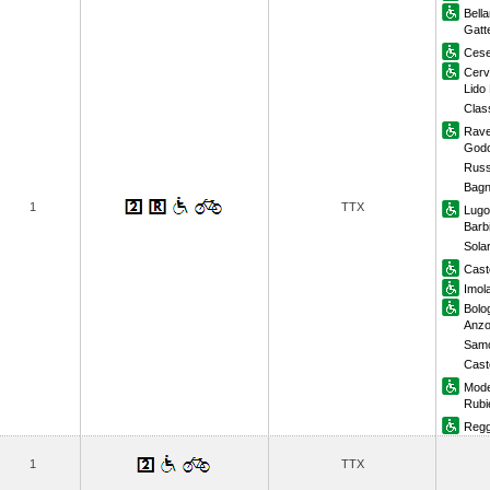
Bella
Gatt
Cese
Cerv
Lido
Clas
Rav
God
Russ
Bagn
1
TTX
Lugo
Barb
Sola
Cast
Imol
Bolo
Anzol
Samo
Cast
Mod
Rubi
Regg
1
TTX