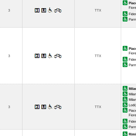
Piac
Fior
3
TTX
Fide
Par
Piac
Fior
3
TTX
Fide
Par
Mila
Mila
Mila
Lodi
3
TTX
Piac
Fior
Fide
Par
Rimi