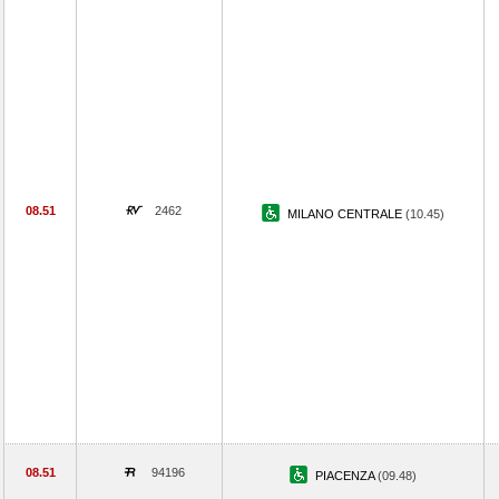
08.51
2462
MILANO CENTRALE
(10.45)
08.51
94196
PIACENZA
(09.48)