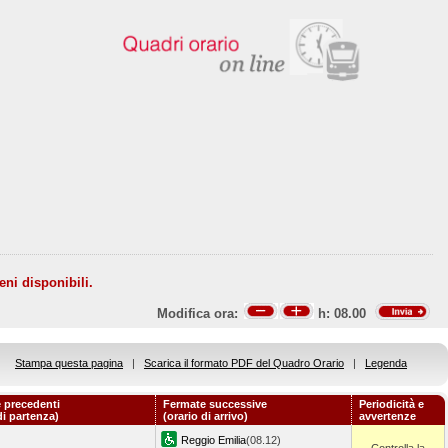
eni disponibili.
Modifica ora:
h:
08.00
Stampa questa pagina
|
Scarica il formato PDF del Quadro Orario
|
Legenda
 precedenti
Fermate successive
Periodicità e
di partenza)
(orario di arrivo)
avvertenze
Reggio Emilia
(08.12)