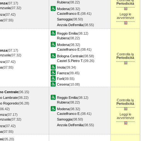
Controlla la
Rubiera
(08.22)
enza
(07.17)
Periodicità
enzuola
(07.32)
Modena
(08.32)
Castelfranco E.
(08.41)
Leggi le
nza
(07.42)
avvertenze
Samoggia
(08.50)
ma
(07.55)
Anzola Dell'emilia
(08.55)
Reggio Emilia
(08.12)
Rubiera
(08.22)
Modena
(08.32)
Castelfranco E.
(08.41)
enza
(07.17)
Controlla la
enzuola
(07.32)
Bologna Centrale
(08.58)
Periodicità
Castel S.Pietro T.
(09.26)
nza
(07.42)
ma
(07.55)
Imola
(09.34)
Faenza
(09.45)
Forli
(09.55)
Cesena
(10.08)
no Centrale
(06.15)
no Lambrate
(06.22)
Reggio Emilia
(08.12)
Controlla la
Rubiera
(08.22)
no Rogoredo
(06.28)
Periodicità
(06.42)
Modena
(08.32)
Castelfranco E.
(08.41)
Leggi le
enza
(07.17)
avvertenze
enzuola
(07.32)
Samoggia
(08.50)
Anzola Dell'emilia
(08.55)
nza
(07.42)
ma
(07.55)
ni
(05.20)