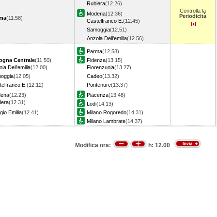
Rubiera
(12.26)
Controlla la
Modena
(12.36)
Periodicità
ma
(11.58)
Castelfranco E.
(12.45)
Samoggia
(12.51)
Anzola Dell'emilia
(12.56)
Parma
(12.58)
ogna Centrale
(11.50)
Fidenza
(13.15)
la Dell'emilia
(12.00)
Fiorenzuola
(13.27)
oggia
(12.05)
Cadeo
(13.32)
elfranco E.
(12.12)
Pontenure
(13.37)
ena
(12.23)
Piacenza
(13.48)
iera
(12.31)
Lodi
(14.13)
io Emilia
(12.41)
Milano Rogoredo
(14.31)
Milano Lambrate
(14.37)
Modifica ora:
h:
12.00