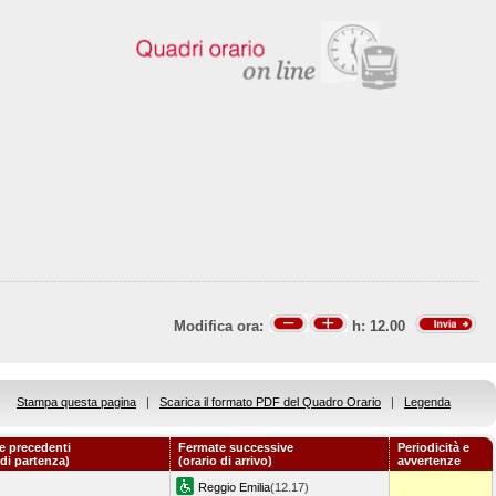
Modifica ora:
h:
12.00
Stampa questa pagina
|
Scarica il formato PDF del Quadro Orario
|
Legenda
e precedenti
Fermate successive
Periodicità e
 di partenza)
(orario di arrivo)
avvertenze
Reggio Emilia
(12.17)