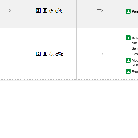
3
TTX
Par
Bol
Anzo
Sam
1
TTX
Cast
Mod
Rub
Regg