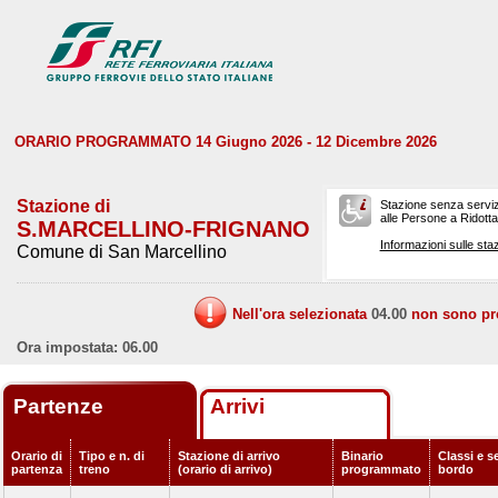
ORARIO PROGRAMMATO 14 Giugno 2026 - 12 Dicembre 2026
Stazione di
Stazione senza serviz
alle Persone a Ridotta 
S.MARCELLINO-FRIGNANO
Informazioni sulle staz
Comune di San Marcellino
Nell'ora selezionata
04.00
non sono prev
Ora impostata: 06.00
Partenze
Arrivi
Orario di
Tipo e n. di
Stazione di arrivo
Binario
Classi e se
partenza
treno
(orario di arrivo)
programmato
bordo