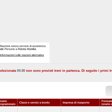
Stazione senza servizio di assistenza
alle Persone a Ridotta Mobilità.
Informazioni sulle stazioni alternative
selezionata
04.00
non sono previsti treni in partenza. Di seguito i primi tr
inario
Fermate
Classi e servizi a bordo
Impresa di trasporto
rogrammato
(orario 