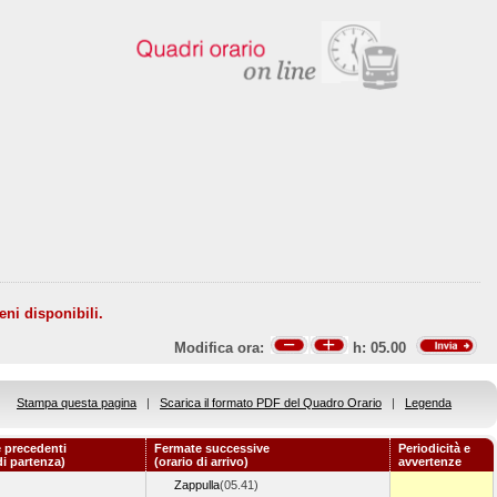
eni disponibili.
Modifica ora:
h:
05.00
Stampa questa pagina
|
Scarica il formato PDF del Quadro Orario
|
Legenda
 precedenti
Fermate successive
Periodicità e
di partenza)
(orario di arrivo)
avvertenze
Zappulla
(05.41)