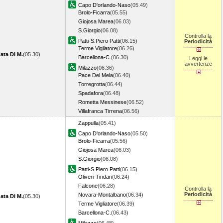
Capo D'orlando-Naso
(05.49)
Brolo-Ficarra
(05.55)
Giojosa Marea
(06.03)
S.Giorgio
(06.08)
Controlla la
Patti-S.Piero Patti
(06.15)
Periodicità
Terme Vigliatore
(06.26)
ata Di M.
(05.30)
Barcellona-C.
(06.30)
Leggi le
avvertenze
Milazzo
(06.36)
Pace Del Mela
(06.40)
Torregrotta
(06.44)
Spadafora
(06.48)
Rometta Messinese
(06.52)
Villafranca Tirrena
(06.56)
Zappulla
(05.41)
Capo D'orlando-Naso
(05.50)
Brolo-Ficarra
(05.56)
Giojosa Marea
(06.03)
S.Giorgio
(06.08)
Patti-S.Piero Patti
(06.15)
Oliveri-Tindari
(06.24)
Falcone
(06.28)
Controlla la
Periodicità
Novara-Montalbano
(06.34)
ata Di M.
(05.30)
Terme Vigliatore
(06.39)
Barcellona-C.
(06.43)