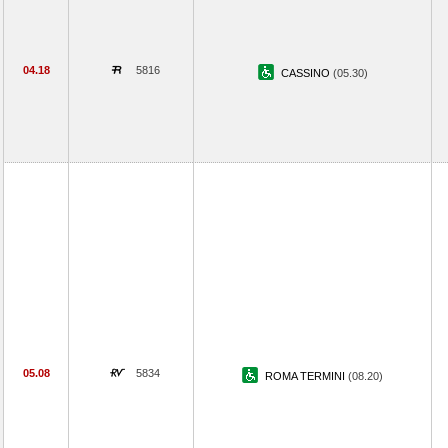
04.18
5816
CASSINO
(05.30)
05.08
5834
ROMA TERMINI
(08.20)