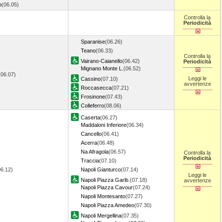
o
(06.05)
Controlla la
Periodicità
Sparanise
(06.26)
Teano
(06.33)
Controlla la
Vairano-Caianello
(06.42)
Periodicità
Mignano Monte L.
(06.52)
(06.07)
Leggi le
Cassino
(07.10)
avvertenze
Roccasecca
(07.21)
Frosinone
(07.43)
Colleferro
(08.06)
Caserta
(06.27)
Maddaloni Inferiore
(06.34)
Cancello
(06.41)
Acerra
(06.48)
Na Afragola
(06.57)
Controlla la
Periodicità
Traccia
(07.10)
06.12)
Napoli Gianturco
(07.14)
Leggi le
Napoli Piazza Garib.
(07.18)
avvertenze
Napoli Piazza Cavour
(07.24)
Napoli Montesanto
(07.27)
Napoli Piazza Amedeo
(07.30)
Napoli Mergellina
(07.35)