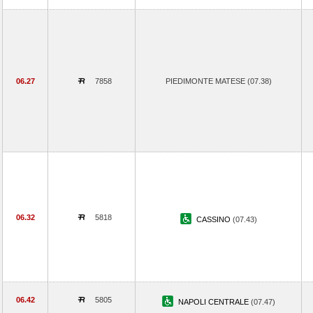
06.27
7858
PIEDIMONTE MATESE (07.38)
06.32
5818
CASSINO
(07.43)
06.42
5805
NAPOLI CENTRALE
(07.47)