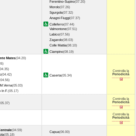
Ferentino-Supino
(07.20)
Morolo
(07.26)
Sgurgola
(07.32)
Anagni-Fiuggi
(07.37)
Colleferro
(07.44)
Valmontone
(07.51)
Labico
(07.56)
Zagarolo
(08.03)
Colle Mattia
(08.10)
Ciampino
(08.19)
nte Mates
(04.20)
26)
04.35)
Controlla la
Periodicità
o
(04.42)
Caserta
(05.34)
(04.56)
 M.Verna
(05.03)
 In F.
(05.17)
Controlla la
Periodicità
(05.37)
Controlla la
Periodicità
Centrale
(04.59)
Capua
(06.00)
ola
(05.18)