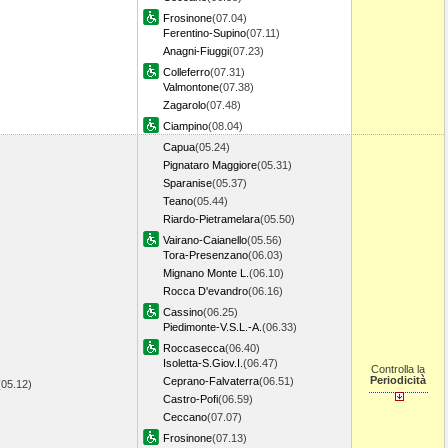
Frosinone
(07.04)
Ferentino-Supino
(07.11)
Anagni-Fiuggi
(07.23)
Colleferro
(07.31)
Valmontone
(07.38)
Zagarolo
(07.48)
Ciampino
(08.04)
Capua
(05.24)
Pignataro Maggiore
(05.31)
Sparanise
(05.37)
Teano
(05.44)
Riardo-Pietramelara
(05.50)
Vairano-Caianello
(05.56)
Tora-Presenzano
(06.03)
Mignano Monte L.
(06.10)
Rocca D'evandro
(06.16)
Cassino
(06.25)
Piedimonte-V.S.L.-A.
(06.33)
Roccasecca
(06.40)
Isoletta-S.Giov.I.
(06.47)
Controlla la
Periodicità
Ceprano-Falvaterra
(06.51)
(05.12)
Castro-Pofi
(06.59)
Ceccano
(07.07)
Frosinone
(07.13)