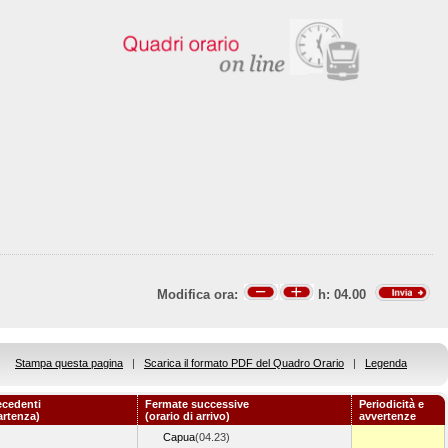
Modifica ora:
h:
04.00
Stampa questa pagina
|
Scarica il formato PDF del Quadro Orario
|
Legenda
ecedenti
Fermate successive
Periodicità e
artenza)
(orario di arrivo)
avvertenze
Capua
(04.23)