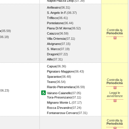
Napoli Piazza Leop.
(07.39)
Anfiteatro
(06.31)
S. Angelo In F.
(06.37)
Triflisco
(06.41)
Pontelatone
(06.44)
Piana Di M.Verna
(06.52)
Controlla la
o
(05.59)
Periodicità
Caiazzo
(06.59)
(06.18)
Villa Ortensia
(07.11)
Alvignano
(07.15)
S. Marco
(07.19)
Dragoni
(07.22)
Alife
(07.31)
Capua
(06.36)
Pignataro Maggiore
(06.43)
Sparanise
(06.48)
Controlla la
Teano
(06.54)
Periodicità
Riardo-Pietramelara
(06.59)
(06.23)
Leggi le
Vairano-Caianello
(07.05)
avvertenze
Tora-Presenzano
(07.11)
Mignano Monte L.
(07.17)
Rocca D'evandro
(07.24)
Fontanarosa-Cervaro
(07.31)
Controlla la
Periodicità