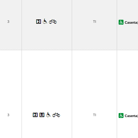
3
TI
Caserta
3
TI
Caserta