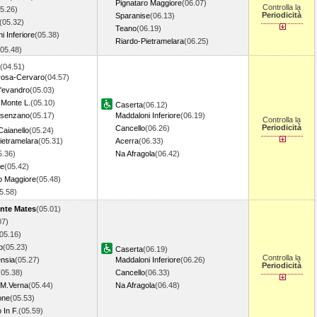
Pignataro Maggiore
(06.07)
Controlla la
5.26)
Periodicità
Sparanise
(06.13)
(05.32)
Teano
(06.19)
i Inferiore
(05.38)
Riardo-Pietramelara
(06.25)
(05.48)
(04.51)
rosa-Cervaro
(04.57)
'evandro
(05.03)
Monte L.
(05.10)
Caserta
(06.12)
esenzano
(05.17)
Maddaloni Inferiore
(06.19)
Controlla la
Periodicità
Cancello
(06.26)
Caianello
(05.24)
ietramelara
(05.31)
Acerra
(06.33)
5.36)
Na Afragola
(06.42)
se
(05.42)
o Maggiore
(05.48)
05.58)
nte Mates
(05.01)
07)
05.16)
o
(05.23)
Caserta
(06.19)
Controlla la
ensia
(05.27)
Maddaloni Inferiore
(06.26)
Periodicità
(05.38)
Cancello
(06.33)
 M.Verna
(05.44)
Na Afragola
(06.48)
one
(05.53)
 In F.
(05.59)