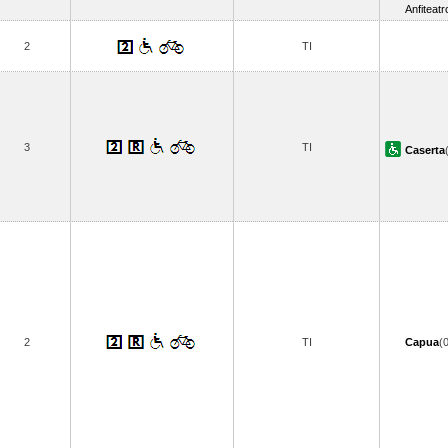
Anfiteatr
2
TI
3
TI
Caserta
2
TI
Capua
(