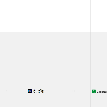
3
TI
Caserta