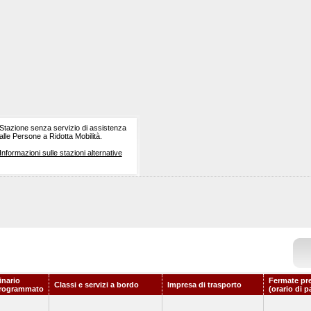
Stazione senza servizio di assistenza
alle Persone a Ridotta Mobilità.
Informazioni sulle stazioni alternative
inario
Fermate pr
Classi e servizi a bordo
Impresa di trasporto
rogrammato
(orario di p