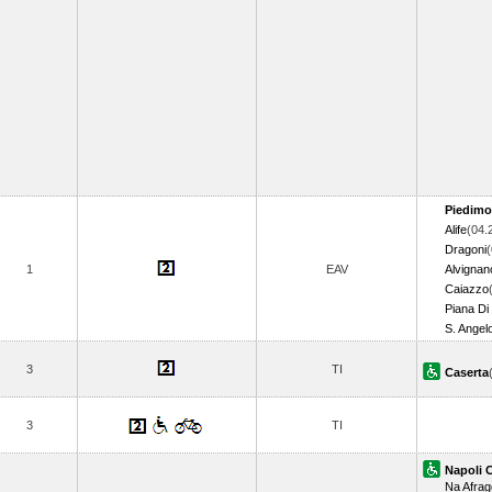
Piedimo
Alife
(04.
Dragoni
(
1
EAV
Alvignan
Caiazzo
Piana Di
S. Angelo
3
TI
Caserta
3
TI
Napoli 
Na Afrag