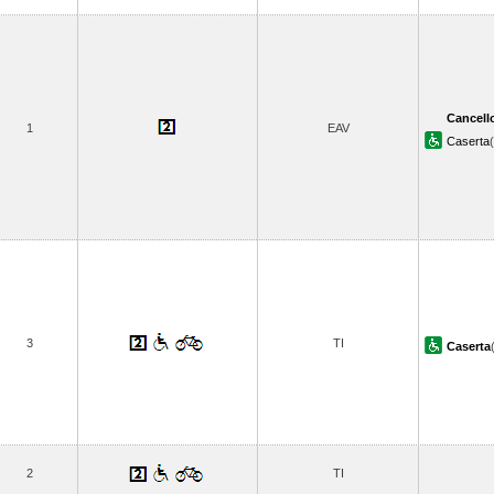
Cancell
1
EAV
Caserta
3
TI
Caserta
2
TI