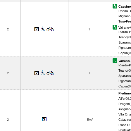
Cassino
Rocca D
Mignano 
Tora-Pr
Vairano-
2
TI
Riardo-P
Teano
(0
Sparani
Pignatar
Capua
(
Vairano
Riardo-P
Teano
(0
2
TI
Sparani
Pignatar
Capua
(
Piedimo
Alife
(06.
Dragoni
(
Alvignan
Villa Ort
2
EAV
Caiazzo
Piana Di
Pontelat