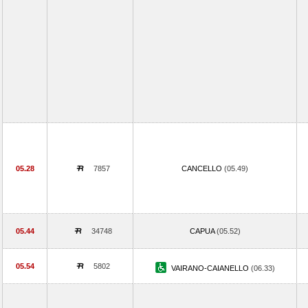
05.28
7857
CANCELLO
(05.49)
05.44
34748
CAPUA
(05.52)
05.54
5802
VAIRANO-CAIANELLO
(06.33)