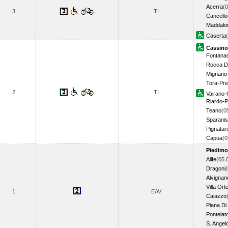
Acerra
(0
3
TI
Cancello
Maddalon
Caserta
Cassino
Fontana
Rocca D
Mignano 
Tora-Pr
2
TI
Vairano-
Riardo-P
Teano
(0
Sparani
Pignatar
Capua
(
Piedimo
Alife
(05.
Dragoni
(
Alvignan
Villa Ort
1
EAV
Caiazzo
Piana Di
Pontelat
S. Angelo