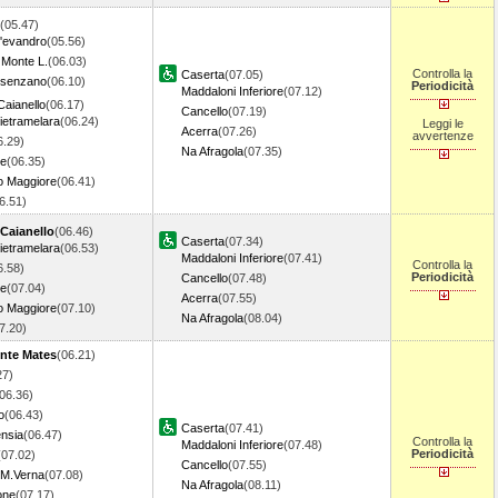
(05.47)
'evandro
(05.56)
Monte L.
(06.03)
Controlla la
Caserta
(07.05)
esenzano
(06.10)
Periodicità
Maddaloni Inferiore
(07.12)
Caianello
(06.17)
Cancello
(07.19)
ietramelara
(06.24)
Leggi le
Acerra
(07.26)
avvertenze
6.29)
Na Afragola
(07.35)
se
(06.35)
o Maggiore
(06.41)
06.51)
-Caianello
(06.46)
Caserta
(07.34)
ietramelara
(06.53)
Maddaloni Inferiore
(07.41)
Controlla la
6.58)
Periodicità
Cancello
(07.48)
se
(07.04)
Acerra
(07.55)
o Maggiore
(07.10)
Na Afragola
(08.04)
07.20)
nte Mates
(06.21)
27)
06.36)
o
(06.43)
Caserta
(07.41)
ensia
(06.47)
Controlla la
Maddaloni Inferiore
(07.48)
Periodicità
(07.02)
Cancello
(07.55)
 M.Verna
(07.08)
Na Afragola
(08.11)
one
(07.17)