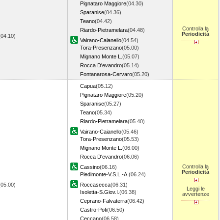
Pignataro Maggiore
(04.30)
Sparanise
(04.36)
Teano
(04.42)
Controlla la
Riardo-Pietramelara
(04.48)
Periodicità
(04.10)
Vairano-Caianello
(04.54)
Tora-Presenzano
(05.00)
Mignano Monte L.
(05.07)
Rocca D'evandro
(05.14)
Fontanarosa-Cervaro
(05.20)
Capua
(05.12)
Pignataro Maggiore
(05.20)
Sparanise
(05.27)
Teano
(05.34)
Riardo-Pietramelara
(05.40)
Vairano-Caianello
(05.46)
Tora-Presenzano
(05.53)
Mignano Monte L.
(06.00)
Rocca D'evandro
(06.06)
Controlla la
Cassino
(06.16)
Periodicità
Piedimonte-V.S.L.-A.
(06.24)
(05.00)
Roccasecca
(06.31)
Leggi le
Isoletta-S.Giov.I.
(06.38)
avvertenze
Ceprano-Falvaterra
(06.42)
Castro-Pofi
(06.50)
Ceccano
(06.58)