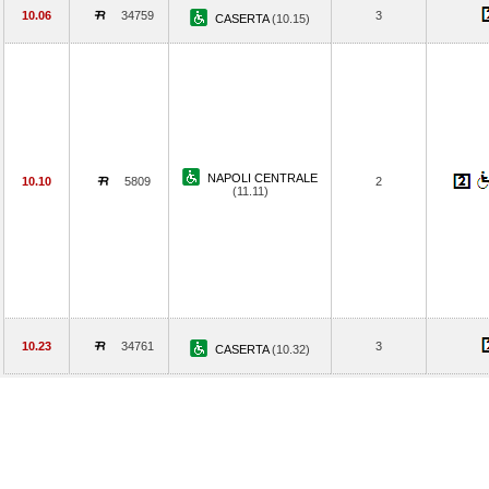
10.06
34759
3
CASERTA
(10.15)
NAPOLI CENTRALE
10.10
5809
2
(11.11)
10.23
34761
3
CASERTA
(10.32)