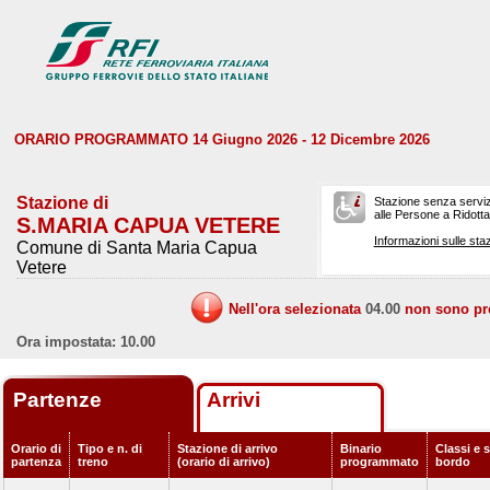
ORARIO PROGRAMMATO 14 Giugno 2026 - 12 Dicembre 2026
Stazione di
Stazione senza serviz
alle Persone a Ridotta 
S.MARIA CAPUA VETERE
Informazioni sulle staz
Comune di Santa Maria Capua
Vetere
Nell'ora selezionata
04.00
non sono prev
Ora impostata: 10.00
Partenze
Arrivi
Orario di
Tipo e n. di
Stazione di arrivo
Binario
Classi e s
partenza
treno
(orario di arrivo)
programmato
bordo