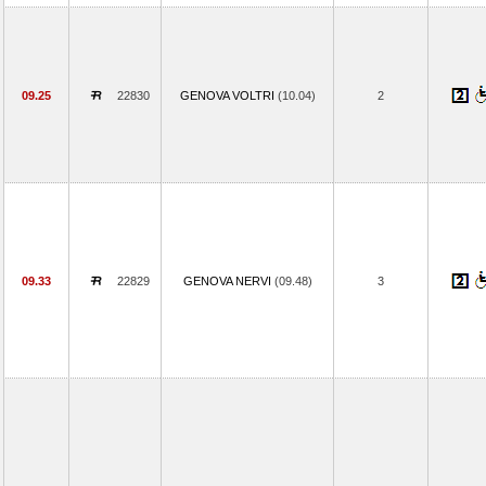
09.25
22830
GENOVA VOLTRI
(10.04)
2
09.33
22829
GENOVA NERVI
(09.48)
3