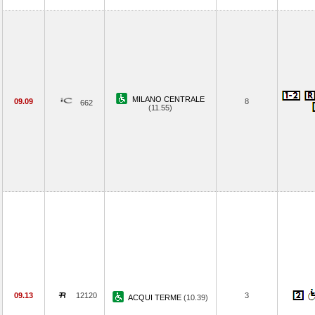
MILANO CENTRALE
09.09
8
662
(11.55)
09.13
12120
3
ACQUI TERME
(10.39)