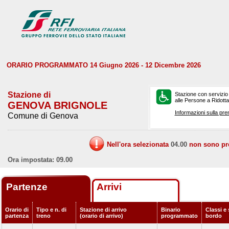
ORARIO PROGRAMMATO 14 Giugno 2026 - 12 Dicembre 2026
Stazione di
Stazione con servizio
alle Persone a Ridotta 
GENOVA BRIGNOLE
Informazioni sulla pre
Comune di Genova
Nell'ora selezionata
04.00
non sono prev
Ora impostata: 09.00
Partenze
Arrivi
Orario di
Tipo e n. di
Stazione di arrivo
Binario
Classi e 
partenza
treno
(orario di arrivo)
programmato
bordo