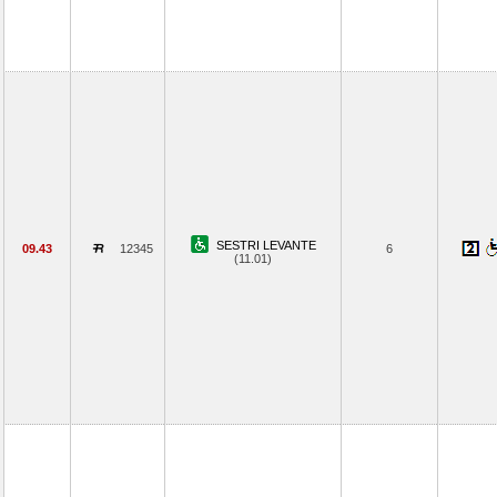
SESTRI LEVANTE
09.43
12345
6
(11.01)