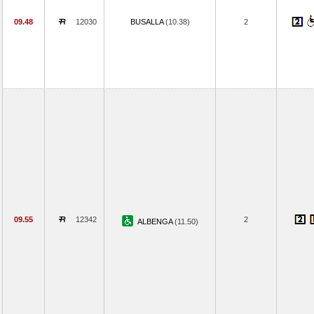
09.48
12030
BUSALLA
(10.38)
2
09.55
12342
2
ALBENGA
(11.50)