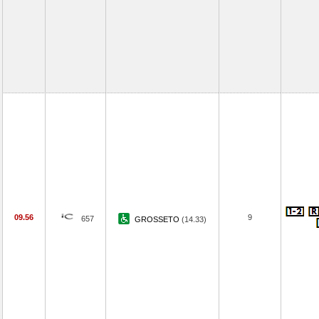
09.56
9
657
GROSSETO
(14.33)