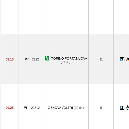
TORINO PORTA NUOVA
09.18
2122
11
(11.30)
09.25
22812
GENOVA VOLTRI
(10.04)
5