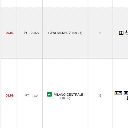
09.06
22827
GENOVA NERVI
(09.21)
9
MILANO CENTRALE
09.09
8
662
(10.55)