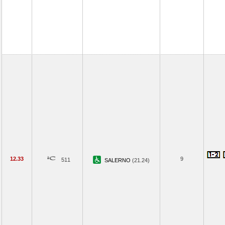
12.33
9
511
SALERNO
(21.24)