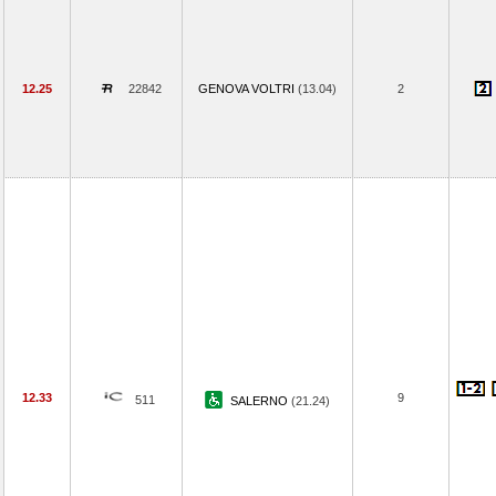
12.25
22842
GENOVA VOLTRI
(13.04)
2
12.33
9
511
SALERNO
(21.24)