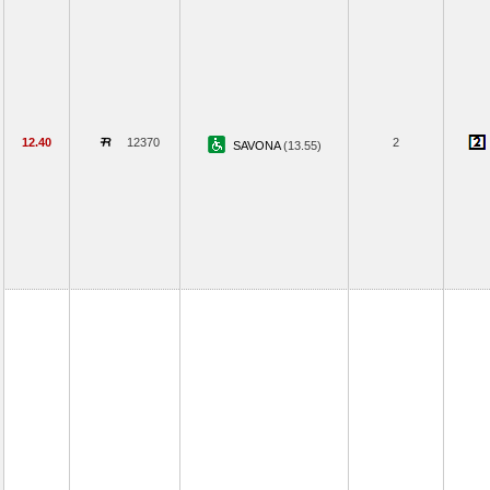
12.40
12370
2
SAVONA
(13.55)