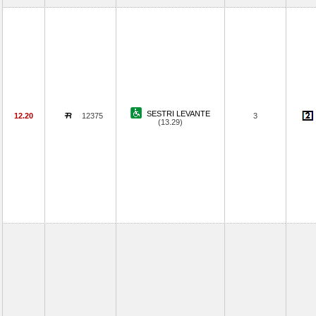
SESTRI LEVANTE
12.20
12375
3
(13.29)