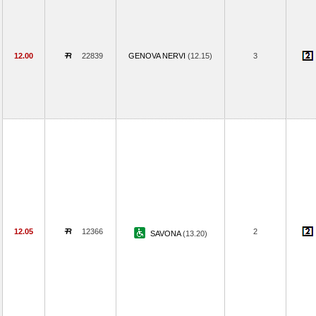
12.00
22839
GENOVA NERVI
(12.15)
3
12.05
12366
2
SAVONA
(13.20)