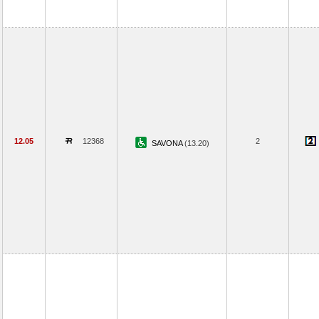
12.05
12368
2
SAVONA
(13.20)