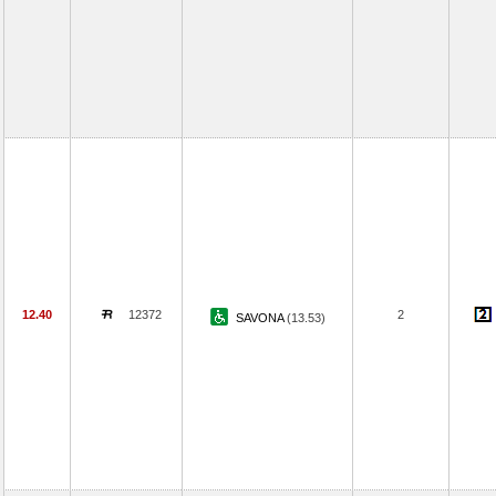
12.40
12372
2
SAVONA
(13.53)