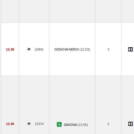
12.38
22841
GENOVA NERVI
(12.53)
3
12.40
12374
2
SAVONA
(13.55)