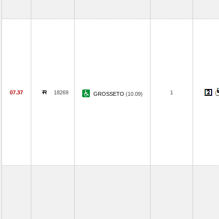
07.37
18269
1
GROSSETO
(10.09)