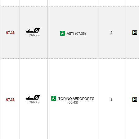
07.13
2
ASTI
(07.35)
26655
TORINO AEROPORTO
07.33
1
26606
(08.43)