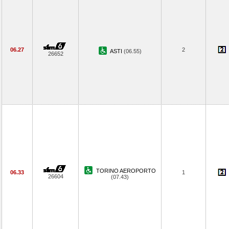
06.27
2
ASTI
(06.55)
26652
TORINO AEROPORTO
06.33
1
26604
(07.43)