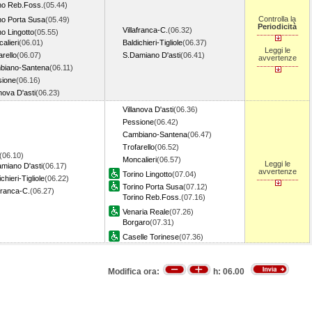
no Reb.Foss.
(05.44)
Controlla la
no Porta Susa
(05.49)
Periodicità
Villafranca-C.
(06.32)
no Lingotto
(05.55)
alieri
(06.01)
Baldichieri-Tigliole
(06.37)
Leggi le
arello
(06.07)
S.Damiano D'asti
(06.41)
avvertenze
biano-Santena
(06.11)
sione
(06.16)
anova D'asti
(06.23)
Villanova D'asti
(06.36)
Pessione
(06.42)
Cambiano-Santena
(06.47)
Trofarello
(06.52)
(06.10)
Moncalieri
(06.57)
Leggi le
miano D'asti
(06.17)
avvertenze
Torino Lingotto
(07.04)
chieri-Tigliole
(06.22)
Torino Porta Susa
(07.12)
afranca-C.
(06.27)
Torino Reb.Foss.
(07.16)
Venaria Reale
(07.26)
Borgaro
(07.31)
Caselle Torinese
(07.36)
Modifica ora:
h:
06.00