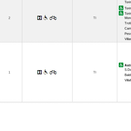
Tori
Tori
Tori
2
TI
Monc
Trof
Cam
Pes
Vill
Asti
S.Da
1
TI
Baldi
Vill