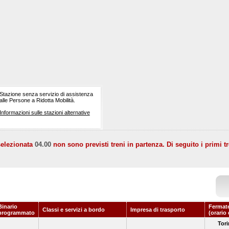
Stazione senza servizio di assistenza
alle Persone a Ridotta Mobilità.
Informazioni sulle stazioni alternative
selezionata
04.00
non sono previsti treni in partenza. Di seguito i primi tr
Binario
Fermate
Classi e servizi a bordo
Impresa di trasporto
programmato
(orario
Tori