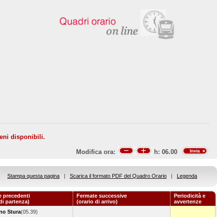
eni disponibili.
Modifica ora:
h:
06.00
Stampa questa pagina
|
Scarica il formato PDF del Quadro Orario
|
Legenda
 precedenti
Fermate successive
Periodicità e
 di partenza)
(orario di arrivo)
avvertenze
no Stura
(05.39)