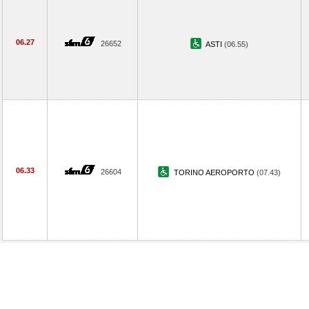
06.27
26652
ASTI
(06.55)
06.33
26604
TORINO AEROPORTO
(07.43)