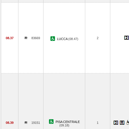
08.37
83669
2
LUCCA
(08.47)
PISA CENTRALE
08.39
19151
1
(09.18)