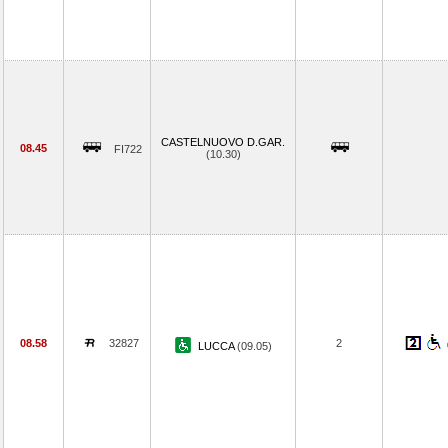
CASTELNUOVO D.GAR.
08.45
FI722
(10.30)
08.58
32827
2
LUCCA
(09.05)