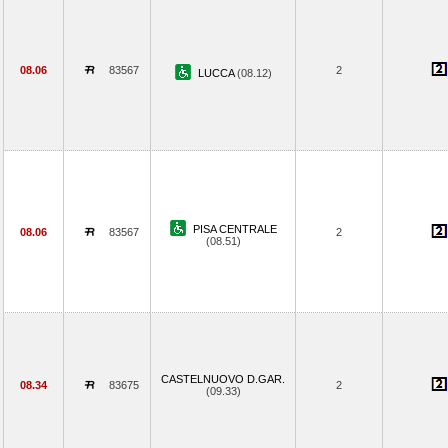
08.06
83567
2
LUCCA
(08.12)
PISA CENTRALE
08.06
83567
2
(08.51)
CASTELNUOVO D.GAR.
08.34
83675
2
(09.33)