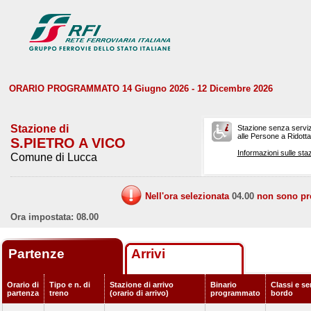
ORARIO PROGRAMMATO 14 Giugno 2026 - 12 Dicembre 2026
Stazione di
Stazione senza serviz
alle Persone a Ridotta 
S.PIETRO A VICO
Informazioni sulle staz
Comune di Lucca
Nell'ora selezionata
04.00
non sono prev
Ora impostata: 08.00
Partenze
Arrivi
Orario di
Tipo e n. di
Stazione di arrivo
Binario
Classi e ser
partenza
treno
(orario di arrivo)
programmato
bordo