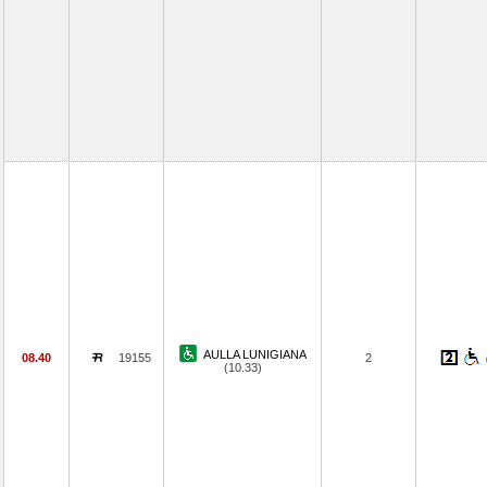
AULLA LUNIGIANA
08.40
19155
2
(10.33)